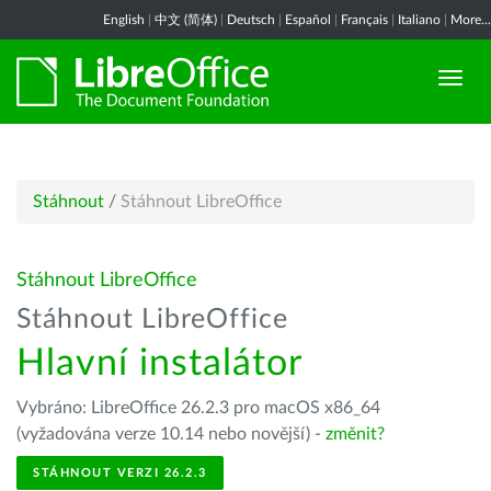
English
|
中文 (简体)
|
Deutsch
|
Español
|
Français
|
Italiano
|
More...
Stáhnout
/
Stáhnout LibreOffice
Stáhnout LibreOffice
Stáhnout LibreOffice
Hlavní instalátor
Vybráno: LibreOffice 26.2.3 pro macOS x86_64
(vyžadována verze 10.14 nebo novější) -
změnit?
STÁHNOUT VERZI 26.2.3