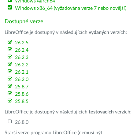
Windows Aarch64
Windows x86_64 (vyžadována verze 7 nebo novější)
Dostupné verze
LibreOffice je dostupný v následujících
vydaných
verzích:
26.2.5
26.2.4
26.2.3
26.2.2
26.2.1
26.2.0
25.8.7
25.8.6
25.8.5
LibreOffice je dostupný v následujících
testovacích
verzích:
26.8.0
Starší verze programu LibreOffice (nemusí být