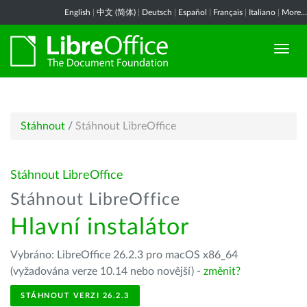
English
|
中文 (简体)
|
Deutsch
|
Español
|
Français
|
Italiano
|
More...
Stáhnout
/
Stáhnout LibreOffice
Stáhnout LibreOffice
Stáhnout LibreOffice
Hlavní instalátor
Vybráno: LibreOffice 26.2.3 pro macOS x86_64
(vyžadována verze 10.14 nebo novější) -
změnit?
STÁHNOUT VERZI 26.2.3