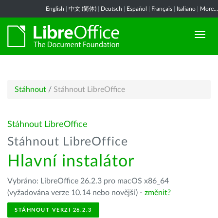
English
|
中文 (简体)
|
Deutsch
|
Español
|
Français
|
Italiano
|
More...
Stáhnout
/
Stáhnout LibreOffice
Stáhnout LibreOffice
Stáhnout LibreOffice
Hlavní instalátor
Vybráno: LibreOffice 26.2.3 pro macOS x86_64
(vyžadována verze 10.14 nebo novější) -
změnit?
STÁHNOUT VERZI 26.2.3