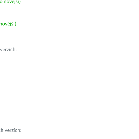
 novější)
ovější)
verzích:
ch
verzích: