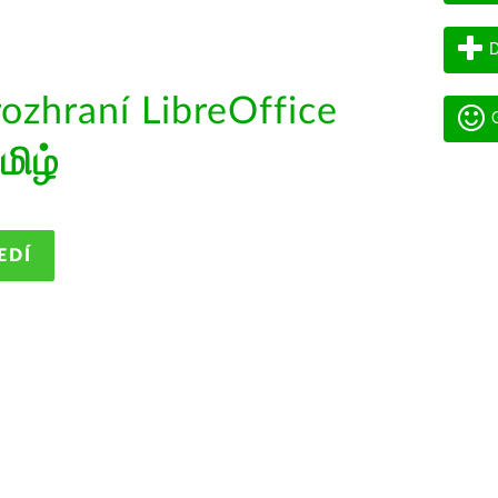
D
rozhraní LibreOffice
G
மிழ்
EDÍ