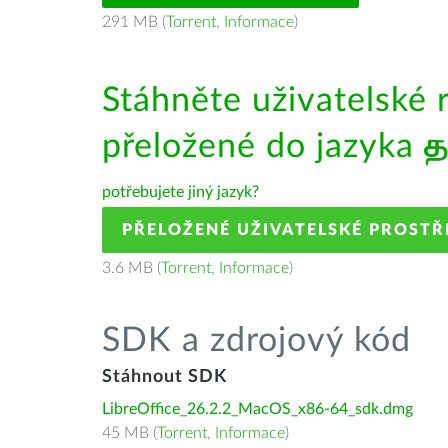
291 MB (
Torrent
,
Informace
)
Stáhněte uživatelské 
přeložené do jazyka
த
potřebujete jiný jazyk?
PŘELOŽENÉ UŽIVATELSKÉ PROSTŘ
3.6 MB (
Torrent
,
Informace
)
SDK a zdrojový kód
Stáhnout SDK
LibreOffice_26.2.2_MacOS_x86-64_sdk.dmg
45 MB (
Torrent
,
Informace
)