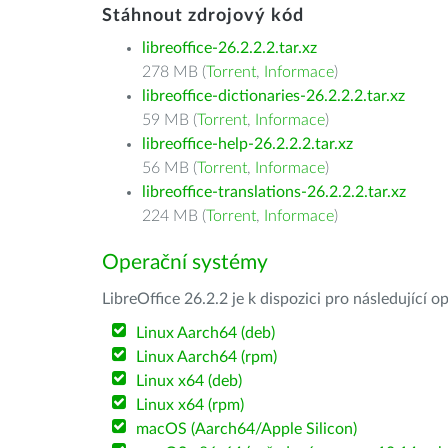
Stáhnout zdrojový kód
libreoffice-26.2.2.2.tar.xz
278 MB (
Torrent
,
Informace
)
libreoffice-dictionaries-26.2.2.2.tar.xz
59 MB (
Torrent
,
Informace
)
libreoffice-help-26.2.2.2.tar.xz
56 MB (
Torrent
,
Informace
)
libreoffice-translations-26.2.2.2.tar.xz
224 MB (
Torrent
,
Informace
)
Operační systémy
LibreOffice 26.2.2 je k dispozici pro následující 
Linux Aarch64 (deb)
Linux Aarch64 (rpm)
Linux x64 (deb)
Linux x64 (rpm)
macOS (Aarch64/Apple Silicon)