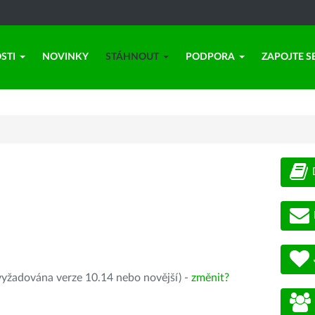
STI
NOVINKY
STÁHNOUT
PODPORA
ZAPOJTE S
yžadována verze 10.14 nebo novější) -
změnit?