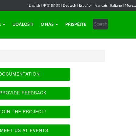
English
|
中文 (简体)
|
Deutsch
|
Español
|
Français
|
Italiano
|
More...
E
UDÁLOSTI
O NÁS
PŘISPĚJTE
DOCUMENTATION
PROVIDE FEEDBACK
JOIN THE PROJECT!
MEET US AT EVENTS