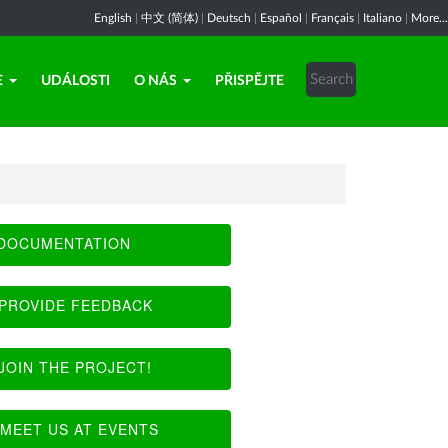
English
|
中文 (简体)
|
Deutsch
|
Español
|
Français
|
Italiano
|
More...
E
UDÁLOSTI
O NÁS
PŘISPĚJTE
DOCUMENTATION
PROVIDE FEEDBACK
JOIN THE PROJECT!
MEET US AT EVENTS