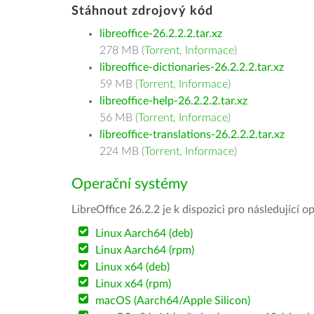
Stáhnout zdrojový kód
libreoffice-26.2.2.2.tar.xz
278 MB (
Torrent
,
Informace
)
libreoffice-dictionaries-26.2.2.2.tar.xz
59 MB (
Torrent
,
Informace
)
libreoffice-help-26.2.2.2.tar.xz
56 MB (
Torrent
,
Informace
)
libreoffice-translations-26.2.2.2.tar.xz
224 MB (
Torrent
,
Informace
)
Operační systémy
LibreOffice 26.2.2 je k dispozici pro následující 
Linux Aarch64 (deb)
Linux Aarch64 (rpm)
Linux x64 (deb)
Linux x64 (rpm)
macOS (Aarch64/Apple Silicon)