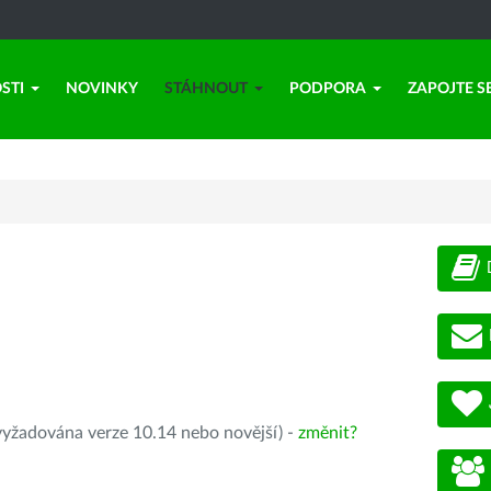
STI
NOVINKY
STÁHNOUT
PODPORA
ZAPOJTE S
yžadována verze 10.14 nebo novější) -
změnit?