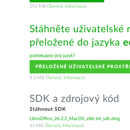
291 MB (
Torrent
,
Informace
)
Stáhněte uživatelské 
přeložené do jazyka
e
potřebujete jiný jazyk?
PŘELOŽENÉ UŽIVATELSKÉ PROSTŘ
4.5 MB (
Torrent
,
Informace
)
SDK a zdrojový kód
Stáhnout SDK
LibreOffice_26.2.2_MacOS_x86-64_sdk.dmg
45 MB (
Torrent
,
Informace
)