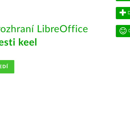
D
rozhraní LibreOffice
G
esti keel
EDÍ