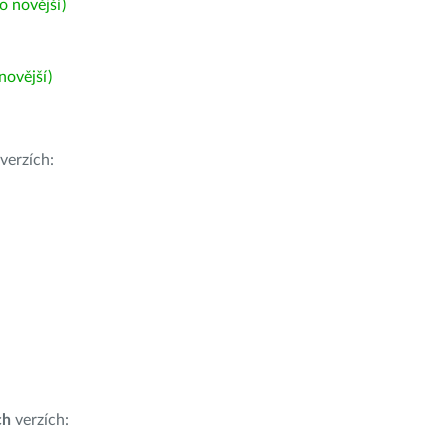
 novější)
ovější)
verzích:
ch
verzích: