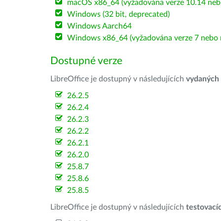
macOS x86_64 (vyžadována verze 10.14 nebo
Windows (32 bit, deprecated)
Windows Aarch64
Windows x86_64 (vyžadována verze 7 nebo n
Dostupné verze
LibreOffice je dostupný v následujících
vydaných
26.2.5
26.2.4
26.2.3
26.2.2
26.2.1
26.2.0
25.8.7
25.8.6
25.8.5
LibreOffice je dostupný v následujících
testovací