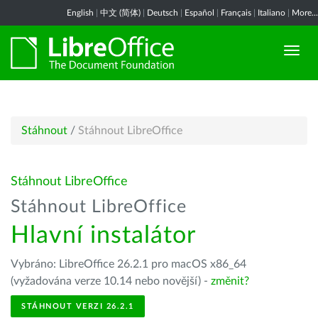
English
|
中文 (简体)
|
Deutsch
|
Español
|
Français
|
Italiano
|
More...
Stáhnout
/
Stáhnout LibreOffice
Stáhnout LibreOffice
Stáhnout LibreOffice
Hlavní instalátor
Vybráno: LibreOffice 26.2.1 pro macOS x86_64
(vyžadována verze 10.14 nebo novější) -
změnit?
STÁHNOUT VERZI 26.2.1