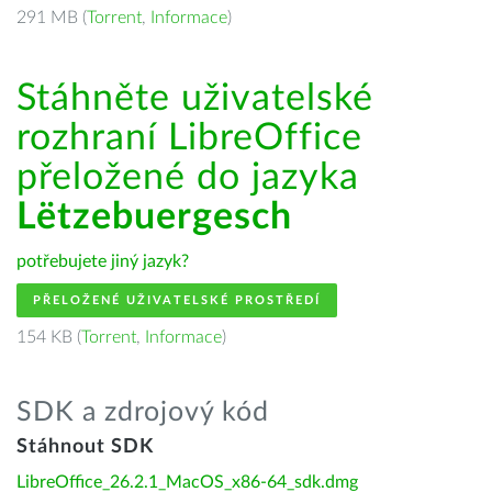
291 MB (
Torrent
,
Informace
)
Stáhněte uživatelské
rozhraní LibreOffice
přeložené do jazyka
Lëtzebuergesch
potřebujete jiný jazyk?
PŘELOŽENÉ UŽIVATELSKÉ PROSTŘEDÍ
154 KB (
Torrent
,
Informace
)
SDK a zdrojový kód
Stáhnout SDK
LibreOffice_26.2.1_MacOS_x86-64_sdk.dmg