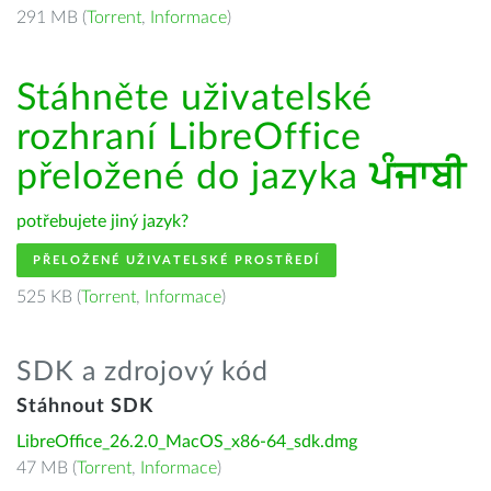
291 MB (
Torrent
,
Informace
)
Stáhněte uživatelské
rozhraní LibreOffice
přeložené do jazyka
ਪੰਜਾਬੀ
potřebujete jiný jazyk?
PŘELOŽENÉ UŽIVATELSKÉ PROSTŘEDÍ
525 KB (
Torrent
,
Informace
)
SDK a zdrojový kód
Stáhnout SDK
LibreOffice_26.2.0_MacOS_x86-64_sdk.dmg
47 MB (
Torrent
,
Informace
)