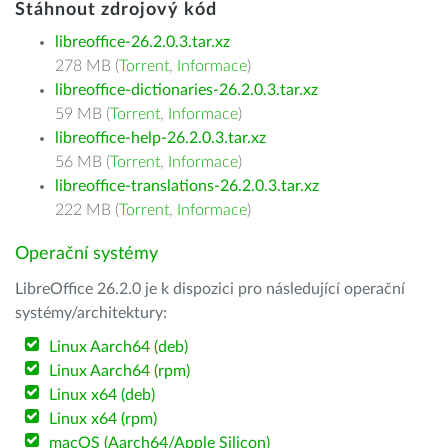
Stáhnout zdrojový kód
libreoffice-26.2.0.3.tar.xz
278 MB (
Torrent
,
Informace
)
libreoffice-dictionaries-26.2.0.3.tar.xz
59 MB (
Torrent
,
Informace
)
libreoffice-help-26.2.0.3.tar.xz
56 MB (
Torrent
,
Informace
)
libreoffice-translations-26.2.0.3.tar.xz
222 MB (
Torrent
,
Informace
)
Operační systémy
LibreOffice 26.2.0 je k dispozici pro následující operační
systémy/architektury:
Linux Aarch64 (deb)
Linux Aarch64 (rpm)
Linux x64 (deb)
Linux x64 (rpm)
macOS (Aarch64/Apple Silicon)