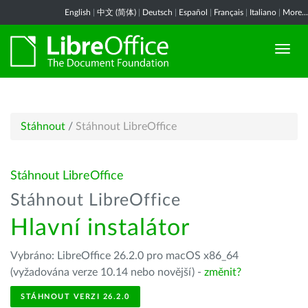
English
|
中文 (简体)
|
Deutsch
|
Español
|
Français
|
Italiano
|
More...
Stáhnout
/
Stáhnout LibreOffice
Stáhnout LibreOffice
Stáhnout LibreOffice
Hlavní instalátor
Vybráno: LibreOffice 26.2.0 pro macOS x86_64
(vyžadována verze 10.14 nebo novější) -
změnit?
STÁHNOUT VERZI 26.2.0