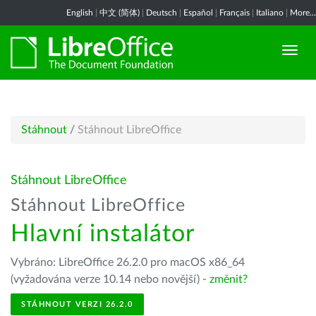
English
|
中文 (简体)
|
Deutsch
|
Español
|
Français
|
Italiano
|
More...
Stáhnout
/
Stáhnout LibreOffice
Stáhnout LibreOffice
Stáhnout LibreOffice
Hlavní instalátor
Vybráno: LibreOffice 26.2.0 pro macOS x86_64
(vyžadována verze 10.14 nebo novější) -
změnit?
STÁHNOUT VERZI 26.2.0