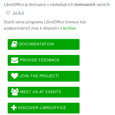
LibreOffice je dostupný v následujících
testovacích
verzích:
26.8.0
Starší verze programu LibreOffice (nemusí být
podporovány!) Jsou k dispozici
v archivu
DOCUMENTATION
PROVIDE FEEDBACK
JOIN THE PROJECT!
MEET US AT EVENTS
DISCOVER LIBREOFFICE