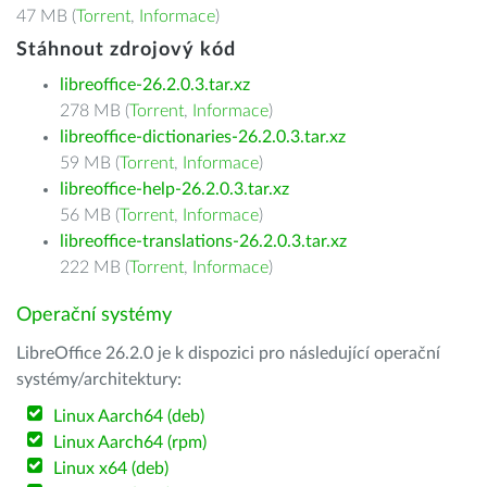
47 MB (
Torrent
,
Informace
)
Stáhnout zdrojový kód
libreoffice-26.2.0.3.tar.xz
278 MB (
Torrent
,
Informace
)
libreoffice-dictionaries-26.2.0.3.tar.xz
59 MB (
Torrent
,
Informace
)
libreoffice-help-26.2.0.3.tar.xz
56 MB (
Torrent
,
Informace
)
libreoffice-translations-26.2.0.3.tar.xz
222 MB (
Torrent
,
Informace
)
Operační systémy
LibreOffice 26.2.0 je k dispozici pro následující operační
systémy/architektury:
Linux Aarch64 (deb)
Linux Aarch64 (rpm)
Linux x64 (deb)