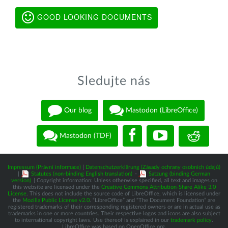
GOOD LOOKING DOCUMENTS
Sledujte nás
Our blog
Mastodon (LibreOffice)
Mastodon (TDF)
Impressum (Právní informace)
|
Datenschutzerklärung (Zásady ochrany osobních údajů)
|
Statutes (non-binding English translation)
-
Satzung (binding German
version)
| Copyright information: Unless otherwise specified, all text and images on
this website are licensed under the
Creative Commons Attribution-Share Alike 3.0
License
. This does not include the source code of LibreOffice, which is licensed under
the
Mozilla Public License v2.0
. “LibreOffice” and “The Document Foundation” are
registered trademarks of their corresponding registered owners or are in actual use as
trademarks in one or more countries. Their respective logos and icons are also subject
to international copyright laws. Use thereof is explained in our
trademark policy
.
LibreOffice was based on OpenOffice.org.