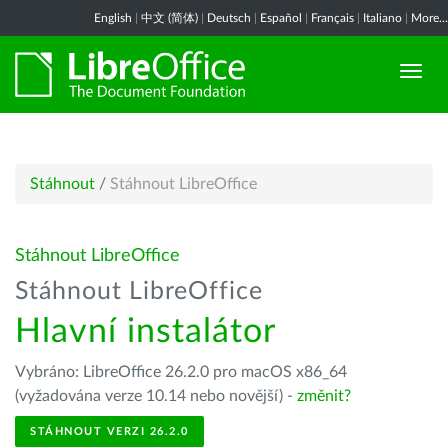
English
|
中文 (简体)
|
Deutsch
|
Español
|
Français
|
Italiano
|
More...
Stáhnout
/
Stáhnout LibreOffice
Stáhnout LibreOffice
Stáhnout LibreOffice
Hlavní instalátor
Vybráno: LibreOffice 26.2.0 pro macOS x86_64
(vyžadována verze 10.14 nebo novější) -
změnit?
STÁHNOUT VERZI 26.2.0