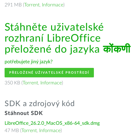
291 MB (
Torrent
,
Informace
)
Stáhněte uživatelské
rozhraní LibreOffice
přeložené do jazyka
कोंकणी
potřebujete jiný jazyk?
PŘELOŽENÉ UŽIVATELSKÉ PROSTŘEDÍ
350 KB (
Torrent
,
Informace
)
SDK a zdrojový kód
Stáhnout SDK
LibreOffice_26.2.0_MacOS_x86-64_sdk.dmg
47 MB (
Torrent
,
Informace
)