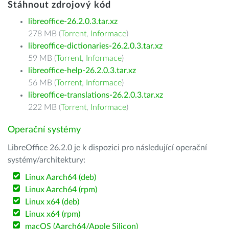
Stáhnout zdrojový kód
libreoffice-26.2.0.3.tar.xz
278 MB (
Torrent
,
Informace
)
libreoffice-dictionaries-26.2.0.3.tar.xz
59 MB (
Torrent
,
Informace
)
libreoffice-help-26.2.0.3.tar.xz
56 MB (
Torrent
,
Informace
)
libreoffice-translations-26.2.0.3.tar.xz
222 MB (
Torrent
,
Informace
)
Operační systémy
LibreOffice 26.2.0 je k dispozici pro následující operační
systémy/architektury:
Linux Aarch64 (deb)
Linux Aarch64 (rpm)
Linux x64 (deb)
Linux x64 (rpm)
macOS (Aarch64/Apple Silicon)