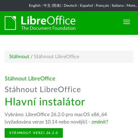
English
|
中文 (简体)
|
Deutsch
|
Español
|
Français
|
Italiano
|
More...
Stáhnout
/
Stáhnout LibreOffice
Stáhnout LibreOffice
Stáhnout LibreOffice
Hlavní instalátor
Vybráno: LibreOffice 26.2.0 pro macOS x86_64
(vyžadována verze 10.14 nebo novější) -
změnit?
STÁHNOUT VERZI 26.2.0