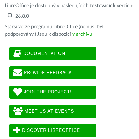
LibreOffice je dostupný v následujících
testovacích
verzích:
26.8.0
Starší verze programu LibreOffice (nemusí být
podporovány!) Jsou k dispozici
v archivu
DOCUMENTATION
PROVIDE FEEDBACK
JOIN THE PROJECT!
MEET US AT EVENTS
DISCOVER LIBREOFFICE