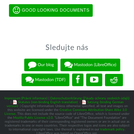
GOOD LOOKING DOCUMENTS
Sledujte nás
Our blog
Mastodon (LibreOffice)
Mastodon (TDF)
Impressum (Právní informace)
|
Datenschutzerklärung (Zásady ochrany osobních údajů)
|
Statutes (non-binding English translation)
-
Satzung (binding German
version)
| Copyright information: Unless otherwise specified, all text and images on
this website are licensed under the
Creative Commons Attribution-Share Alike 3.0
License
. This does not include the source code of LibreOffice, which is licensed under
the
Mozilla Public License v2.0
. “LibreOffice” and “The Document Foundation” are
registered trademarks of their corresponding registered owners or are in actual use as
trademarks in one or more countries. Their respective logos and icons are also subject
to international copyright laws. Use thereof is explained in our
trademark policy
.
LibreOffice was based on OpenOffice.org.