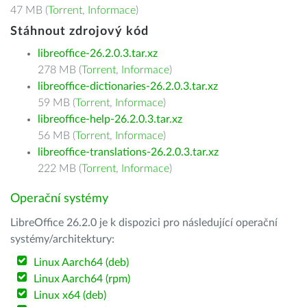
47 MB (
Torrent
,
Informace
)
Stáhnout zdrojový kód
libreoffice-26.2.0.3.tar.xz
278 MB (
Torrent
,
Informace
)
libreoffice-dictionaries-26.2.0.3.tar.xz
59 MB (
Torrent
,
Informace
)
libreoffice-help-26.2.0.3.tar.xz
56 MB (
Torrent
,
Informace
)
libreoffice-translations-26.2.0.3.tar.xz
222 MB (
Torrent
,
Informace
)
Operační systémy
LibreOffice 26.2.0 je k dispozici pro následující operační
systémy/architektury:
Linux Aarch64 (deb)
Linux Aarch64 (rpm)
Linux x64 (deb)