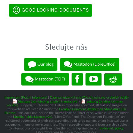
GOOD LOOKING DOCUMENTS
Sledujte nás
Our blog
Mastodon (LibreOffice)
Mastodon (TDF)
Impressum (Právní informace)
|
Datenschutzerklärung (Zásady ochrany osobních údajů)
|
Statutes (non-binding English translation)
-
Satzung (binding German
version)
| Copyright information: Unless otherwise specified, all text and images on
this website are licensed under the
Creative Commons Attribution-Share Alike 3.0
License
. This does not include the source code of LibreOffice, which is licensed under
the
Mozilla Public License v2.0
. “LibreOffice” and “The Document Foundation” are
registered trademarks of their corresponding registered owners or are in actual use as
trademarks in one or more countries. Their respective logos and icons are also subject
to international copyright laws. Use thereof is explained in our
trademark policy
.
LibreOffice was based on OpenOffice.org.