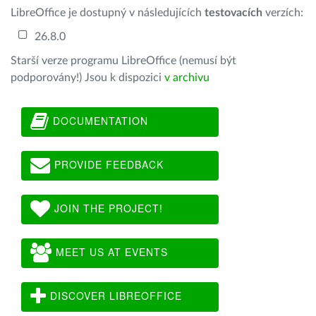
LibreOffice je dostupný v následujících
testovacích
verzích:
26.8.0
Starší verze programu LibreOffice (nemusí být
podporovány!) Jsou k dispozici
v archivu
DOCUMENTATION
PROVIDE FEEDBACK
JOIN THE PROJECT!
MEET US AT EVENTS
DISCOVER LIBREOFFICE