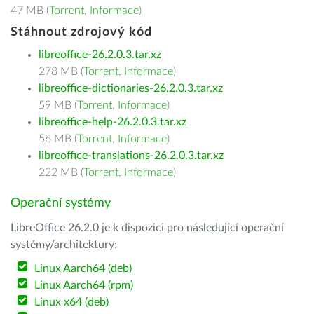
47 MB (
Torrent
,
Informace
)
Stáhnout zdrojový kód
libreoffice-26.2.0.3.tar.xz
278 MB (
Torrent
,
Informace
)
libreoffice-dictionaries-26.2.0.3.tar.xz
59 MB (
Torrent
,
Informace
)
libreoffice-help-26.2.0.3.tar.xz
56 MB (
Torrent
,
Informace
)
libreoffice-translations-26.2.0.3.tar.xz
222 MB (
Torrent
,
Informace
)
Operační systémy
LibreOffice 26.2.0 je k dispozici pro následující operační
systémy/architektury:
Linux Aarch64 (deb)
Linux Aarch64 (rpm)
Linux x64 (deb)