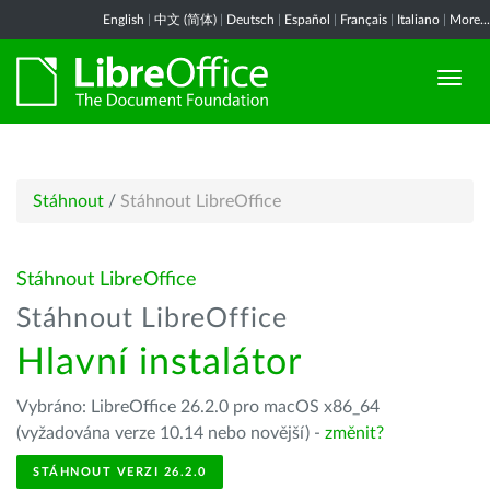
English
|
中文 (简体)
|
Deutsch
|
Español
|
Français
|
Italiano
|
More...
Stáhnout
/
Stáhnout LibreOffice
Stáhnout LibreOffice
Stáhnout LibreOffice
Hlavní instalátor
Vybráno: LibreOffice 26.2.0 pro macOS x86_64
(vyžadována verze 10.14 nebo novější) -
změnit?
STÁHNOUT VERZI 26.2.0