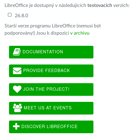
LibreOffice je dostupný v následujících
testovacích
verzích:
26.8.0
Starší verze programu LibreOffice (nemusí být
podporovány!) Jsou k dispozici
v archivu
DOCUMENTATION
PROVIDE FEEDBACK
JOIN THE PROJECT!
MEET US AT EVENTS
DISCOVER LIBREOFFICE