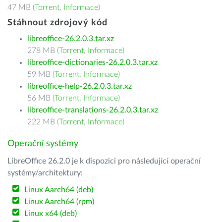
47 MB (
Torrent
,
Informace
)
Stáhnout zdrojový kód
libreoffice-26.2.0.3.tar.xz
278 MB (
Torrent
,
Informace
)
libreoffice-dictionaries-26.2.0.3.tar.xz
59 MB (
Torrent
,
Informace
)
libreoffice-help-26.2.0.3.tar.xz
56 MB (
Torrent
,
Informace
)
libreoffice-translations-26.2.0.3.tar.xz
222 MB (
Torrent
,
Informace
)
Operační systémy
LibreOffice 26.2.0 je k dispozici pro následující operační
systémy/architektury:
Linux Aarch64 (deb)
Linux Aarch64 (rpm)
Linux x64 (deb)