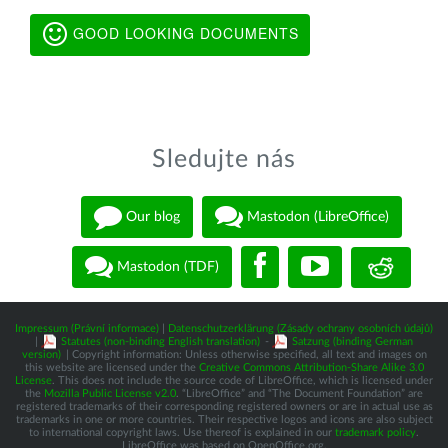
GOOD LOOKING DOCUMENTS
Sledujte nás
Our blog
Mastodon (LibreOffice)
Mastodon (TDF)
Impressum (Právní informace)
|
Datenschutzerklärung (Zásady ochrany osobních údajů)
|
Statutes (non-binding English translation)
-
Satzung (binding German
version)
| Copyright information: Unless otherwise specified, all text and images on
this website are licensed under the
Creative Commons Attribution-Share Alike 3.0
License
. This does not include the source code of LibreOffice, which is licensed under
the
Mozilla Public License v2.0
. “LibreOffice” and “The Document Foundation” are
registered trademarks of their corresponding registered owners or are in actual use as
trademarks in one or more countries. Their respective logos and icons are also subject
to international copyright laws. Use thereof is explained in our
trademark policy
.
LibreOffice was based on OpenOffice.org.