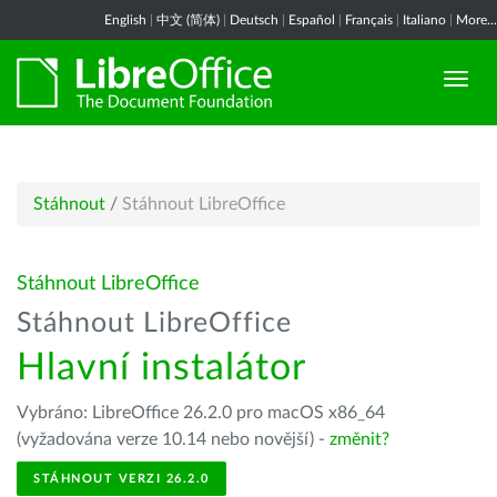
English
|
中文 (简体)
|
Deutsch
|
Español
|
Français
|
Italiano
|
More...
Stáhnout
/
Stáhnout LibreOffice
Stáhnout LibreOffice
Stáhnout LibreOffice
Hlavní instalátor
Vybráno: LibreOffice 26.2.0 pro macOS x86_64
(vyžadována verze 10.14 nebo novější) -
změnit?
STÁHNOUT VERZI 26.2.0