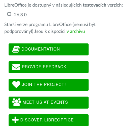
LibreOffice je dostupný v následujících
testovacích
verzích:
26.8.0
Starší verze programu LibreOffice (nemusí být
podporovány!) Jsou k dispozici
v archivu
DOCUMENTATION
PROVIDE FEEDBACK
JOIN THE PROJECT!
MEET US AT EVENTS
DISCOVER LIBREOFFICE