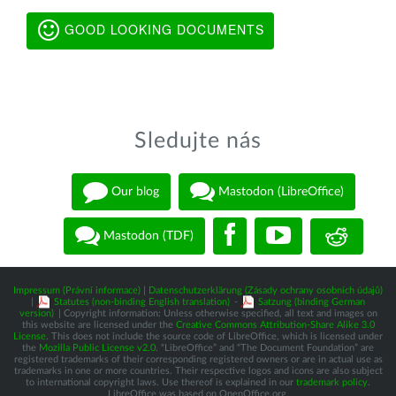
GOOD LOOKING DOCUMENTS
Sledujte nás
Our blog
Mastodon (LibreOffice)
Mastodon (TDF)
Impressum (Právní informace)
|
Datenschutzerklärung (Zásady ochrany osobních údajů)
|
Statutes (non-binding English translation)
-
Satzung (binding German
version)
| Copyright information: Unless otherwise specified, all text and images on
this website are licensed under the
Creative Commons Attribution-Share Alike 3.0
License
. This does not include the source code of LibreOffice, which is licensed under
the
Mozilla Public License v2.0
. “LibreOffice” and “The Document Foundation” are
registered trademarks of their corresponding registered owners or are in actual use as
trademarks in one or more countries. Their respective logos and icons are also subject
to international copyright laws. Use thereof is explained in our
trademark policy
.
LibreOffice was based on OpenOffice.org.