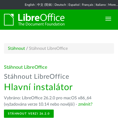
English
|
中文 (简体)
|
Deutsch
|
Español
|
Français
|
Italiano
|
More...
Stáhnout
/
Stáhnout LibreOffice
Stáhnout LibreOffice
Stáhnout LibreOffice
Hlavní instalátor
Vybráno: LibreOffice 26.2.0 pro macOS x86_64
(vyžadována verze 10.14 nebo novější) -
změnit?
STÁHNOUT VERZI 26.2.0