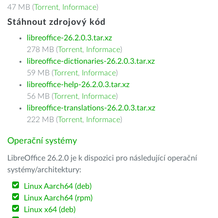
47 MB (
Torrent
,
Informace
)
Stáhnout zdrojový kód
libreoffice-26.2.0.3.tar.xz
278 MB (
Torrent
,
Informace
)
libreoffice-dictionaries-26.2.0.3.tar.xz
59 MB (
Torrent
,
Informace
)
libreoffice-help-26.2.0.3.tar.xz
56 MB (
Torrent
,
Informace
)
libreoffice-translations-26.2.0.3.tar.xz
222 MB (
Torrent
,
Informace
)
Operační systémy
LibreOffice 26.2.0 je k dispozici pro následující operační
systémy/architektury:
Linux Aarch64 (deb)
Linux Aarch64 (rpm)
Linux x64 (deb)