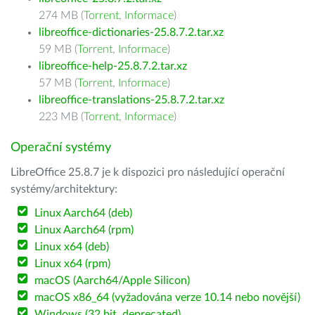
274 MB (
Torrent
,
Informace
)
libreoffice-dictionaries-25.8.7.2.tar.xz
59 MB (
Torrent
,
Informace
)
libreoffice-help-25.8.7.2.tar.xz
57 MB (
Torrent
,
Informace
)
libreoffice-translations-25.8.7.2.tar.xz
223 MB (
Torrent
,
Informace
)
Operační systémy
LibreOffice 25.8.7 je k dispozici pro následující operační
systémy/architektury:
Linux Aarch64 (deb)
Linux Aarch64 (rpm)
Linux x64 (deb)
Linux x64 (rpm)
macOS (Aarch64/Apple Silicon)
macOS x86_64 (vyžadována verze 10.14 nebo novější)
Windows (32 bit, deprecated)