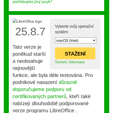
potřebujete jiný jazyk?
Vyberte svůj operační
25.8.7
systém:
Tato verze je
STAŽENÍ
poněkud starší
a neobsahuje
Torrent
,
Informace
nejnovější
funkce, ale byla déle testována. Pro
podnikové nasazení
důrazně
doporučujeme podporu od
certifikovaných partnerů
, kteří také
nabízejí dlouhodobě podporované
verze programu LibreOffice .