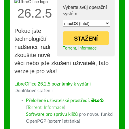
Vyberte svůj operační
26.2.5
systém:
Pokud jste
STAŽENÍ
technologičtí
nadšenci, rádi
Torrent
,
Informace
zkoušíte nové
věci nebo jste zkušení uživatelé, tato
verze je pro vás!
LibreOffice 26.2.5 poznámky k vydání
Doplňkové stažení:
Přeložené uživatelské prostředí:
తెలుగు
(
Torrent
,
Informace
)
Software pro správu klíčů
pro novou funkci
OpenPGP (externí stránka)