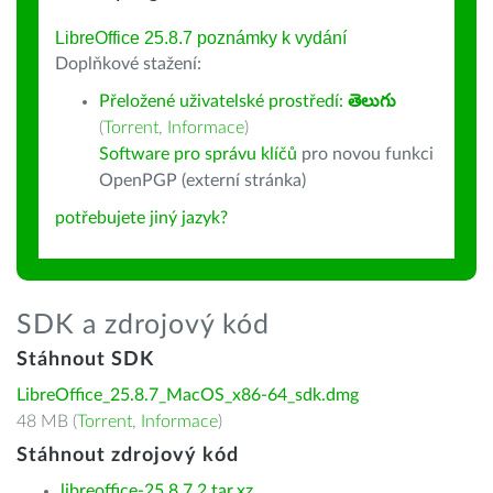
LibreOffice 25.8.7 poznámky k vydání
Doplňkové stažení:
Přeložené uživatelské prostředí:
తెలుగు
(
Torrent
,
Informace
)
Software pro správu klíčů
pro novou funkci
OpenPGP (externí stránka)
potřebujete jiný jazyk?
SDK a zdrojový kód
Stáhnout SDK
LibreOffice_25.8.7_MacOS_x86-64_sdk.dmg
48 MB (
Torrent
,
Informace
)
Stáhnout zdrojový kód
libreoffice-25.8.7.2.tar.xz