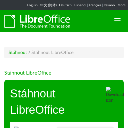
English
|
中文 (简体)
|
Deutsch
|
Español
|
Français
|
Italiano
|
More...
Stáhnout
/
Stáhnout LibreOffice
Stáhnout LibreOffice
Stáhnout
LibreOffice