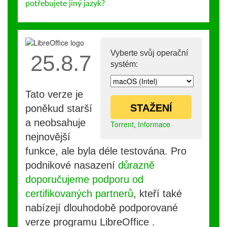
potřebujete jiný jazyk?
Vyberte svůj operační
25.8.7
systém:
Tato verze je
STAŽENÍ
poněkud starší
a neobsahuje
Torrent
,
Informace
nejnovější
funkce, ale byla déle testována. Pro
podnikové nasazení
důrazně
doporučujeme podporu od
certifikovaných partnerů
, kteří také
nabízejí dlouhodobě podporované
verze programu LibreOffice .