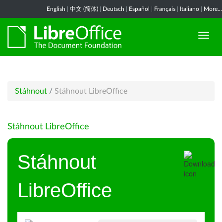
English
|
中文 (简体)
|
Deutsch
|
Español
|
Français
|
Italiano
|
More...
Stáhnout
/
Stáhnout LibreOffice
Stáhnout LibreOffice
Stáhnout
LibreOffice