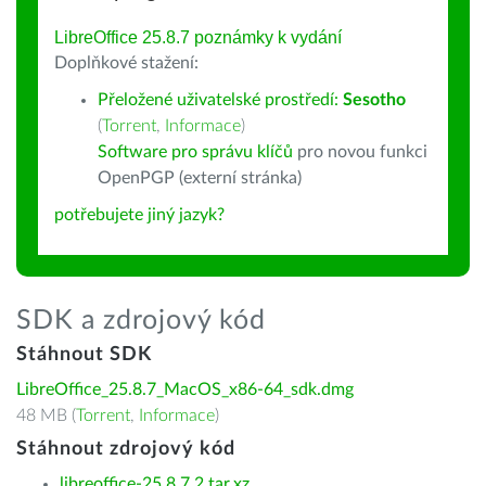
LibreOffice 25.8.7 poznámky k vydání
Doplňkové stažení:
Přeložené uživatelské prostředí:
Sesotho
(
Torrent
,
Informace
)
Software pro správu klíčů
pro novou funkci
OpenPGP (externí stránka)
potřebujete jiný jazyk?
SDK a zdrojový kód
Stáhnout SDK
LibreOffice_25.8.7_MacOS_x86-64_sdk.dmg
48 MB (
Torrent
,
Informace
)
Stáhnout zdrojový kód
libreoffice-25.8.7.2.tar.xz