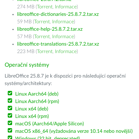
274 MB (
Torrent
,
Informace
)
libreoffice-dictionaries-25.8.7.2.tar.xz
59 MB (
Torrent
,
Informace
)
libreoffice-help-25.8.7.2.tar.xz
57 MB (
Torrent
,
Informace
)
libreoffice-translations-25.8.7.2.tar.xz
223 MB (
Torrent
,
Informace
)
Operační systémy
LibreOffice 25.8.7 je k dispozici pro následující operační
systémy/architektury:
Linux Aarch64 (deb)
Linux Aarch64 (rpm)
Linux x64 (deb)
Linux x64 (rpm)
macOS (Aarch64/Apple Silicon)
macOS x86_64 (vyžadována verze 10.14 nebo novější)
Windows (32 bit, deprecated)