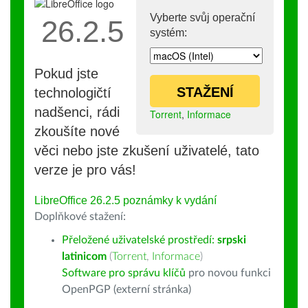
Vyberte svůj operační
26.2.5
systém:
Pokud jste
STAŽENÍ
technologičtí
nadšenci, rádi
Torrent
,
Informace
zkoušíte nové
věci nebo jste zkušení uživatelé, tato
verze je pro vás!
LibreOffice 26.2.5 poznámky k vydání
Doplňkové stažení:
Přeložené uživatelské prostředí:
srpski
latinicom
(
Torrent
,
Informace
)
Software pro správu klíčů
pro novou funkci
OpenPGP (externí stránka)