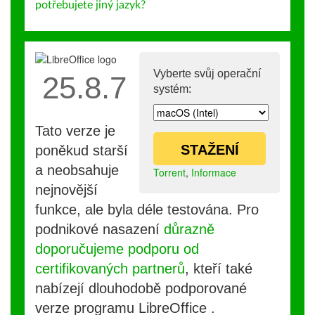
potřebujete jiný jazyk?
Vyberte svůj operační
25.8.7
systém:
Tato verze je
STAŽENÍ
poněkud starší
a neobsahuje
Torrent
,
Informace
nejnovější
funkce, ale byla déle testována. Pro
podnikové nasazení
důrazně
doporučujeme podporu od
certifikovaných partnerů
, kteří také
nabízejí dlouhodobě podporované
verze programu LibreOffice .