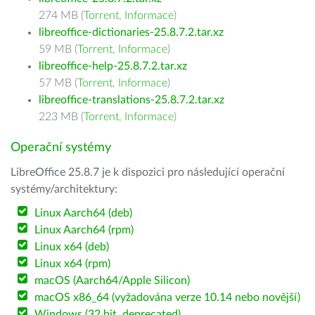
274 MB (
Torrent
,
Informace
)
libreoffice-dictionaries-25.8.7.2.tar.xz
59 MB (
Torrent
,
Informace
)
libreoffice-help-25.8.7.2.tar.xz
57 MB (
Torrent
,
Informace
)
libreoffice-translations-25.8.7.2.tar.xz
223 MB (
Torrent
,
Informace
)
Operační systémy
LibreOffice 25.8.7 je k dispozici pro následující operační
systémy/architektury:
Linux Aarch64 (deb)
Linux Aarch64 (rpm)
Linux x64 (deb)
Linux x64 (rpm)
macOS (Aarch64/Apple Silicon)
macOS x86_64 (vyžadována verze 10.14 nebo novější)
Windows (32 bit, deprecated)