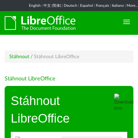
English
|
中文 (简体)
|
Deutsch
|
Español
|
Français
|
Italiano
|
More...
Stáhnout
/
Stáhnout LibreOffice
Stáhnout LibreOffice
Stáhnout
LibreOffice