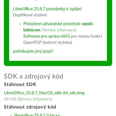
LibreOffice 25.8.7 poznámky k vydání
Doplňkové stažení:
Přeložené uživatelské prostředí:
srpski
latinicom
(
Torrent
,
Informace
)
Software pro správu klíčů
pro novou funkci
OpenPGP (externí stránka)
potřebujete jiný jazyk?
SDK a zdrojový kód
Stáhnout SDK
LibreOffice_25.8.7_MacOS_x86-64_sdk.dmg
48 MB (
Torrent
,
Informace
)
Stáhnout zdrojový kód
libreoffice-25.8.7.2.tar.xz