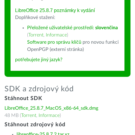
LibreOffice 25.8.7 poznámky k vydání
Doplňkové stažení:
Přeložené uživatelské prostředí:
slovenčina
(
Torrent
,
Informace
)
Software pro správu klíčů
pro novou funkci
OpenPGP (externí stránka)
potřebujete jiný jazyk?
SDK a zdrojový kód
Stáhnout SDK
LibreOffice_25.8.7_MacOS_x86-64_sdk.dmg
48 MB (
Torrent
,
Informace
)
Stáhnout zdrojový kód
libreoffice-25.8.7.2.tar.xz