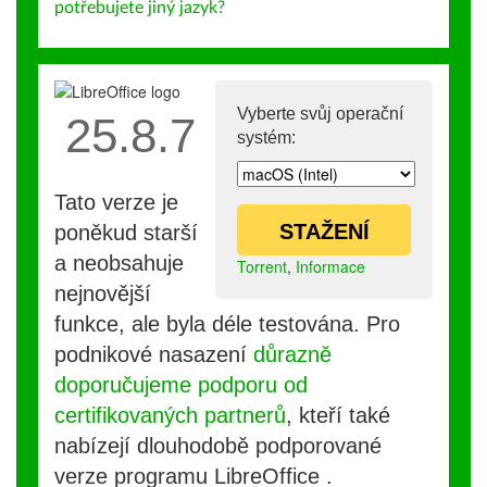
potřebujete jiný jazyk?
Vyberte svůj operační
25.8.7
systém:
Tato verze je
STAŽENÍ
poněkud starší
a neobsahuje
Torrent
,
Informace
nejnovější
funkce, ale byla déle testována. Pro
podnikové nasazení
důrazně
doporučujeme podporu od
certifikovaných partnerů
, kteří také
nabízejí dlouhodobě podporované
verze programu LibreOffice .