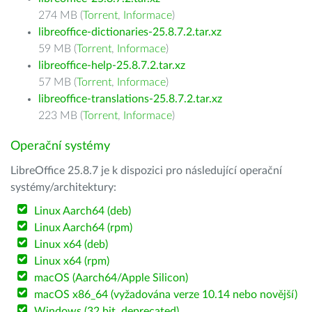
274 MB (
Torrent
,
Informace
)
libreoffice-dictionaries-25.8.7.2.tar.xz
59 MB (
Torrent
,
Informace
)
libreoffice-help-25.8.7.2.tar.xz
57 MB (
Torrent
,
Informace
)
libreoffice-translations-25.8.7.2.tar.xz
223 MB (
Torrent
,
Informace
)
Operační systémy
LibreOffice 25.8.7 je k dispozici pro následující operační
systémy/architektury:
Linux Aarch64 (deb)
Linux Aarch64 (rpm)
Linux x64 (deb)
Linux x64 (rpm)
macOS (Aarch64/Apple Silicon)
macOS x86_64 (vyžadována verze 10.14 nebo novější)
Windows (32 bit, deprecated)