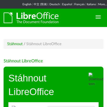
English
|
中文 (简体)
|
Deutsch
|
Español
|
Français
|
Italiano
|
More...
Stáhnout
/
Stáhnout LibreOffice
Stáhnout LibreOffice
Stáhnout
LibreOffice