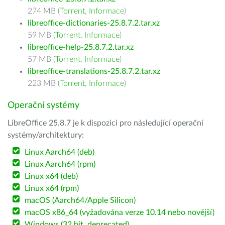
274 MB (
Torrent
,
Informace
)
libreoffice-dictionaries-25.8.7.2.tar.xz
59 MB (
Torrent
,
Informace
)
libreoffice-help-25.8.7.2.tar.xz
57 MB (
Torrent
,
Informace
)
libreoffice-translations-25.8.7.2.tar.xz
223 MB (
Torrent
,
Informace
)
Operační systémy
LibreOffice 25.8.7 je k dispozici pro následující operační
systémy/architektury:
Linux Aarch64 (deb)
Linux Aarch64 (rpm)
Linux x64 (deb)
Linux x64 (rpm)
macOS (Aarch64/Apple Silicon)
macOS x86_64 (vyžadována verze 10.14 nebo novější)
Windows (32 bit, deprecated)