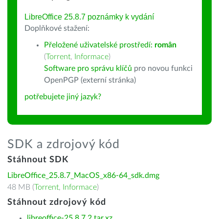
LibreOffice 25.8.7 poznámky k vydání
Doplňkové stažení:
Přeložené uživatelské prostředí:
român
(
Torrent
,
Informace
)
Software pro správu klíčů
pro novou funkci
OpenPGP (externí stránka)
potřebujete jiný jazyk?
SDK a zdrojový kód
Stáhnout SDK
LibreOffice_25.8.7_MacOS_x86-64_sdk.dmg
48 MB (
Torrent
,
Informace
)
Stáhnout zdrojový kód
libreoffice-25.8.7.2.tar.xz