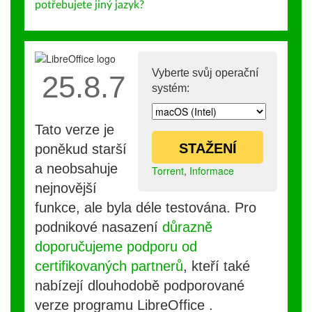
potřebujete jiný jazyk?
Vyberte svůj operační
25.8.7
systém:
Tato verze je
STAŽENÍ
poněkud starší
a neobsahuje
Torrent
,
Informace
nejnovější
funkce, ale byla déle testována. Pro
podnikové nasazení
důrazně
doporučujeme podporu od
certifikovaných partnerů
, kteří také
nabízejí dlouhodobě podporované
verze programu LibreOffice .