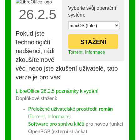
Vyberte svůj operační
26.2.5
systém:
Pokud jste
STAŽENÍ
technologičtí
nadšenci, rádi
Torrent
,
Informace
zkoušíte nové
věci nebo jste zkušení uživatelé, tato
verze je pro vás!
LibreOffice 26.2.5 poznámky k vydání
Doplňkové stažení:
Přeložené uživatelské prostředí:
român
(
Torrent
,
Informace
)
Software pro správu klíčů
pro novou funkci
OpenPGP (externí stránka)