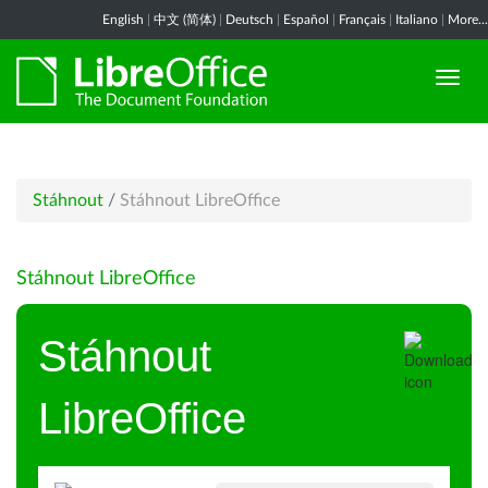
English
|
中文 (简体)
|
Deutsch
|
Español
|
Français
|
Italiano
|
More...
Stáhnout
/
Stáhnout LibreOffice
Stáhnout LibreOffice
Stáhnout
LibreOffice