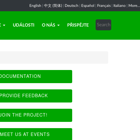
English
|
中文 (简体)
|
Deutsch
|
Español
|
Français
|
Italiano
|
More...
E
UDÁLOSTI
O NÁS
PŘISPĚJTE
DOCUMENTATION
PROVIDE FEEDBACK
JOIN THE PROJECT!
MEET US AT EVENTS