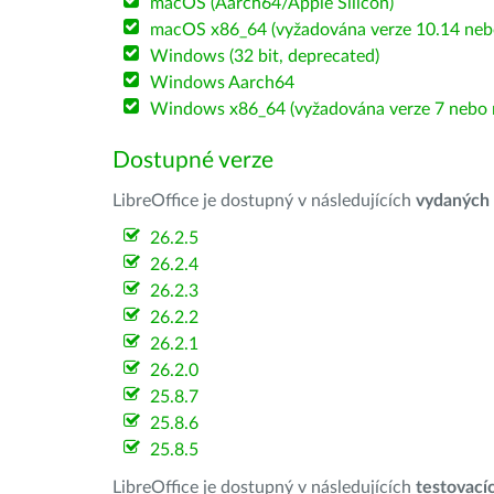
macOS (Aarch64/Apple Silicon)
macOS x86_64 (vyžadována verze 10.14 nebo
Windows (32 bit, deprecated)
Windows Aarch64
Windows x86_64 (vyžadována verze 7 nebo n
Dostupné verze
LibreOffice je dostupný v následujících
vydaných
26.2.5
26.2.4
26.2.3
26.2.2
26.2.1
26.2.0
25.8.7
25.8.6
25.8.5
LibreOffice je dostupný v následujících
testovací