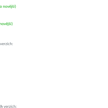
 novější)
ovější)
verzích:
ch
verzích: