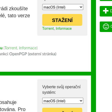
rádi zkoušíte
D
lé, tato verze
STAŽENÍ
G
Torrent
,
Informace
šu
(
Torrent
,
Informace
)
nkci OpenPGP (externí stránka)
Vyberte svůj operační
systém:
obsahuje
stována. Pro