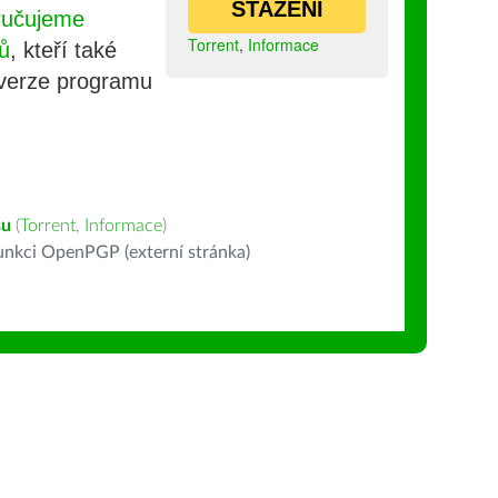
STAŽENÍ
ručujeme
Torrent
,
Informace
ů
, kteří také
 verze programu
šu
(
Torrent
,
Informace
)
nkci OpenPGP (externí stránka)