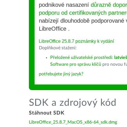
podnikové nasazení
důrazně dopo
podporu od certifikovaných partner
nabízejí dlouhodobě podporované
LibreOffice .
LibreOffice 25.8.7 poznámky k vydání
Doplňkové stažení:
Přeložené uživatelské prostředí:
latvie
Software pro správu klíčů
pro novou fu
potřebujete jiný jazyk?
SDK a zdrojový kód
Stáhnout SDK
LibreOffice_25.8.7_MacOS_x86-64_sdk.dmg