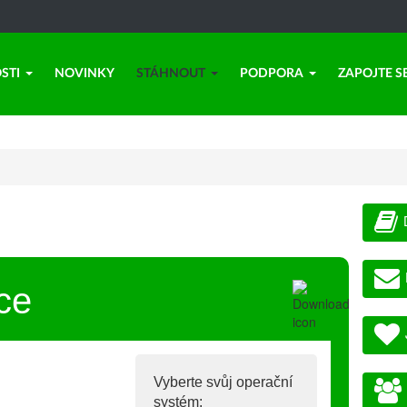
STI
NOVINKY
STÁHNOUT
PODPORA
ZAPOJTE S
ce
Vyberte svůj operační
systém: