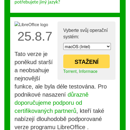
potřebujete jiný jazyk?
Vyberte svůj operační
25.8.7
systém:
Tato verze je
STAŽENÍ
poněkud starší
a neobsahuje
Torrent
,
Informace
nejnovější
funkce, ale byla déle testována. Pro
podnikové nasazení
důrazně
doporučujeme podporu od
certifikovaných partnerů
, kteří také
nabízejí dlouhodobě podporované
verze programu LibreOffice .