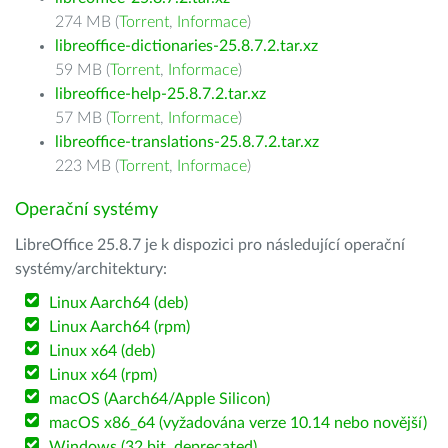
274 MB (
Torrent
,
Informace
)
libreoffice-dictionaries-25.8.7.2.tar.xz
59 MB (
Torrent
,
Informace
)
libreoffice-help-25.8.7.2.tar.xz
57 MB (
Torrent
,
Informace
)
libreoffice-translations-25.8.7.2.tar.xz
223 MB (
Torrent
,
Informace
)
Operační systémy
LibreOffice 25.8.7 je k dispozici pro následující operační
systémy/architektury:
Linux Aarch64 (deb)
Linux Aarch64 (rpm)
Linux x64 (deb)
Linux x64 (rpm)
macOS (Aarch64/Apple Silicon)
macOS x86_64 (vyžadována verze 10.14 nebo novější)
Windows (32 bit, deprecated)