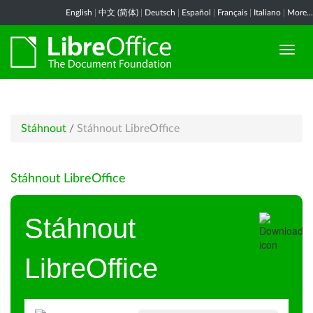
English
|
中文 (简体)
|
Deutsch
|
Español
|
Français
|
Italiano
|
More...
Stáhnout
/
Stáhnout LibreOffice
Stáhnout LibreOffice
Stáhnout
LibreOffice