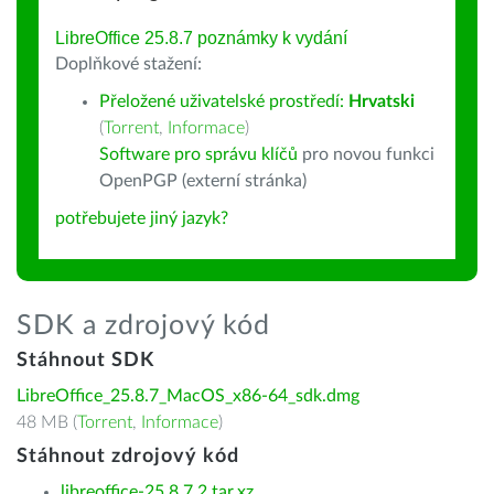
LibreOffice 25.8.7 poznámky k vydání
Doplňkové stažení:
Přeložené uživatelské prostředí:
Hrvatski
(
Torrent
,
Informace
)
Software pro správu klíčů
pro novou funkci
OpenPGP (externí stránka)
potřebujete jiný jazyk?
SDK a zdrojový kód
Stáhnout SDK
LibreOffice_25.8.7_MacOS_x86-64_sdk.dmg
48 MB (
Torrent
,
Informace
)
Stáhnout zdrojový kód
libreoffice-25.8.7.2.tar.xz