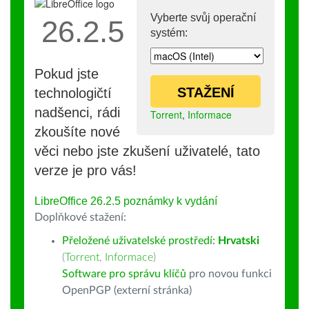
Vyberte svůj operační
26.2.5
systém:
Pokud jste
STAŽENÍ
technologičtí
nadšenci, rádi
Torrent
,
Informace
zkoušíte nové
věci nebo jste zkušení uživatelé, tato
verze je pro vás!
LibreOffice 26.2.5 poznámky k vydání
Doplňkové stažení:
Přeložené uživatelské prostředí:
Hrvatski
(
Torrent
,
Informace
)
Software pro správu klíčů
pro novou funkci
OpenPGP (externí stránka)