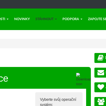
STI
NOVINKY
STÁHNOUT
PODPORA
ZAPOJTE S
ce
Vyberte svůj operační
systém: