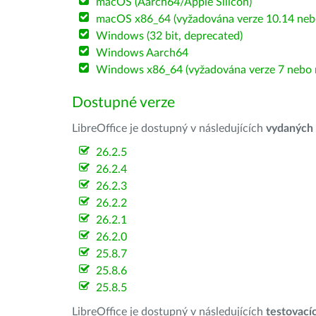
macOS (Aarch64/Apple Silicon)
macOS x86_64 (vyžadována verze 10.14 nebo
Windows (32 bit, deprecated)
Windows Aarch64
Windows x86_64 (vyžadována verze 7 nebo n
Dostupné verze
LibreOffice je dostupný v následujících
vydaných
26.2.5
26.2.4
26.2.3
26.2.2
26.2.1
26.2.0
25.8.7
25.8.6
25.8.5
LibreOffice je dostupný v následujících
testovací