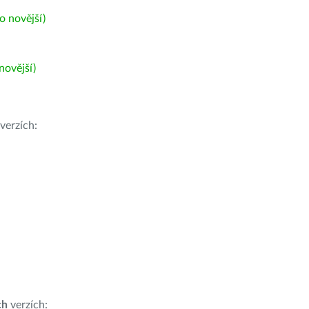
 novější)
ovější)
verzích:
ch
verzích: