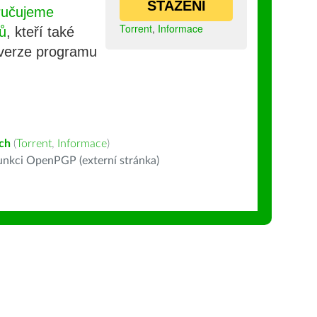
STAŽENÍ
ručujeme
Torrent
,
Informace
ů
, kteří také
 verze programu
ch
(
Torrent
,
Informace
)
nkci OpenPGP (externí stránka)