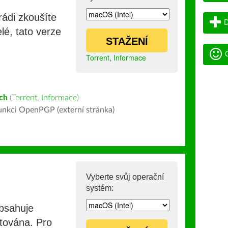
rádi zkoušíte
D
lé, tato verze
STAŽENÍ
G
Torrent
,
Informace
ch
(
Torrent
,
Informace
)
nkci OpenPGP (externí stránka)
Vyberte svůj operační
systém:
obsahuje
stována. Pro