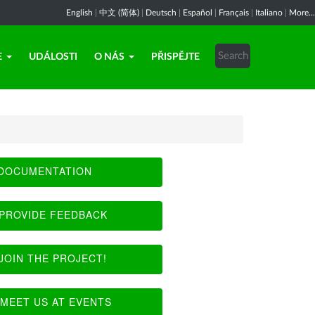
English
|
中文 (简体)
|
Deutsch
|
Español
|
Français
|
Italiano
|
More...
E
UDÁLOSTI
O NÁS
PŘISPĚJTE
DOCUMENTATION
PROVIDE FEEDBACK
JOIN THE PROJECT!
MEET US AT EVENTS