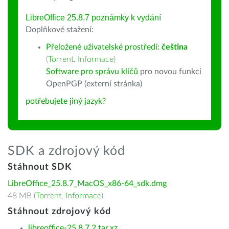
LibreOffice 25.8.7 poznámky k vydání
Doplňkové stažení:
Přeložené uživatelské prostředí:
čeština
(
Torrent
,
Informace
)
Software pro správu klíčů
pro novou funkci
OpenPGP (externí stránka)
potřebujete jiný jazyk?
SDK a zdrojový kód
Stáhnout SDK
LibreOffice_25.8.7_MacOS_x86-64_sdk.dmg
48 MB (
Torrent
,
Informace
)
Stáhnout zdrojový kód
libreoffice-25.8.7.2.tar.xz