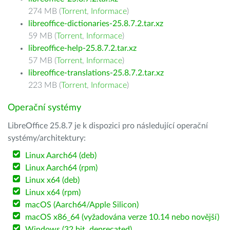
274 MB (
Torrent
,
Informace
)
libreoffice-dictionaries-25.8.7.2.tar.xz
59 MB (
Torrent
,
Informace
)
libreoffice-help-25.8.7.2.tar.xz
57 MB (
Torrent
,
Informace
)
libreoffice-translations-25.8.7.2.tar.xz
223 MB (
Torrent
,
Informace
)
Operační systémy
LibreOffice 25.8.7 je k dispozici pro následující operační
systémy/architektury:
Linux Aarch64 (deb)
Linux Aarch64 (rpm)
Linux x64 (deb)
Linux x64 (rpm)
macOS (Aarch64/Apple Silicon)
macOS x86_64 (vyžadována verze 10.14 nebo novější)
Windows (32 bit, deprecated)