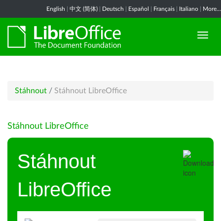
English
|
中文 (简体)
|
Deutsch
|
Español
|
Français
|
Italiano
|
More...
Stáhnout
/
Stáhnout LibreOffice
Stáhnout LibreOffice
Stáhnout
LibreOffice