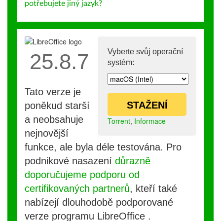
potřebujete jiný jazyk?
Vyberte svůj operační
25.8.7
systém:
Tato verze je
STAŽENÍ
poněkud starší
a neobsahuje
Torrent
,
Informace
nejnovější
funkce, ale byla déle testována. Pro
podnikové nasazení
důrazně
doporučujeme podporu od
certifikovaných partnerů
, kteří také
nabízejí dlouhodobě podporované
verze programu LibreOffice .