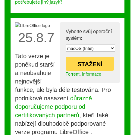
potřebujete jiný jazyk?
Vyberte svůj operační
25.8.7
systém:
Tato verze je
STAŽENÍ
poněkud starší
a neobsahuje
Torrent
,
Informace
nejnovější
funkce, ale byla déle testována. Pro
podnikové nasazení
důrazně
doporučujeme podporu od
certifikovaných partnerů
, kteří také
nabízejí dlouhodobě podporované
verze programu LibreOffice .