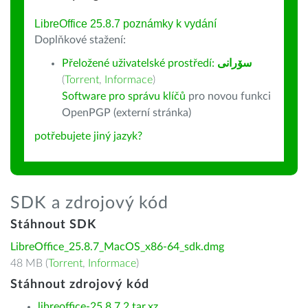
LibreOffice 25.8.7 poznámky k vydání
Doplňkové stažení:
Přeložené uživatelské prostředí:
سۆرانی
(
Torrent
,
Informace
)
Software pro správu klíčů
pro novou funkci
OpenPGP (externí stránka)
potřebujete jiný jazyk?
SDK a zdrojový kód
Stáhnout SDK
LibreOffice_25.8.7_MacOS_x86-64_sdk.dmg
48 MB (
Torrent
,
Informace
)
Stáhnout zdrojový kód
libreoffice-25.8.7.2.tar.xz