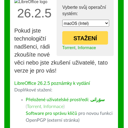
Vyberte svůj operační
26.2.5
systém:
Pokud jste
STAŽENÍ
technologičtí
nadšenci, rádi
Torrent
,
Informace
zkoušíte nové
věci nebo jste zkušení uživatelé, tato
verze je pro vás!
LibreOffice 26.2.5 poznámky k vydání
Doplňkové stažení:
Přeložené uživatelské prostředí:
سۆرانی
(
Torrent
,
Informace
)
Software pro správu klíčů
pro novou funkci
OpenPGP (externí stránka)