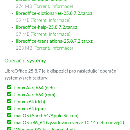
274 MB (
Torrent
,
Informace
)
libreoffice-dictionaries-25.8.7.2.tar.xz
59 MB (
Torrent
,
Informace
)
libreoffice-help-25.8.7.2.tar.xz
57 MB (
Torrent
,
Informace
)
libreoffice-translations-25.8.7.2.tar.xz
223 MB (
Torrent
,
Informace
)
Operační systémy
LibreOffice 25.8.7 je k dispozici pro následující operační
systémy/architektury:
Linux Aarch64 (deb)
Linux Aarch64 (rpm)
Linux x64 (deb)
Linux x64 (rpm)
macOS (Aarch64/Apple Silicon)
macOS x86_64 (vyžadována verze 10.14 nebo novější)
Windows (32 bit, deprecated)