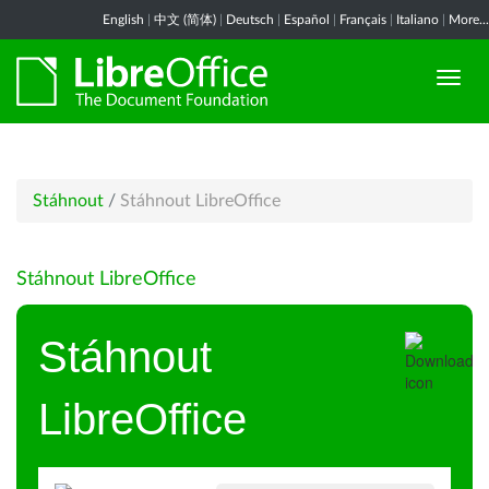
English
|
中文 (简体)
|
Deutsch
|
Español
|
Français
|
Italiano
|
More...
Stáhnout
/
Stáhnout LibreOffice
Stáhnout LibreOffice
Stáhnout
LibreOffice