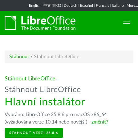
English
|
中文 (简体)
|
Deutsch
|
Español
|
Français
|
Italiano
|
More...
Stáhnout
/
Stáhnout LibreOffice
Stáhnout LibreOffice
Stáhnout LibreOffice
Hlavní instalátor
Vybráno: LibreOffice 25.8.6 pro macOS x86_64
(vyžadována verze 10.14 nebo novější) -
změnit?
STÁHNOUT VERZI 25.8.6