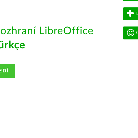
D
rozhraní LibreOffice
G
ürkçe
EDÍ