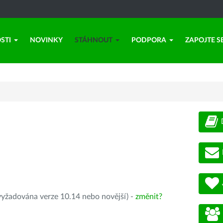
STI
NOVINKY
STÁHNOUT
PODPORA
ZAPOJTE S
yžadována verze 10.14 nebo novější) -
změnit?