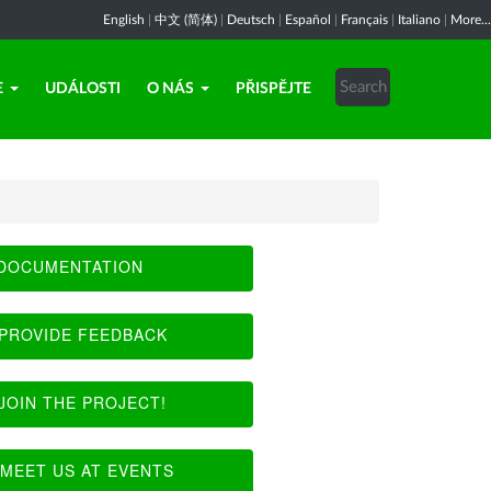
English
|
中文 (简体)
|
Deutsch
|
Español
|
Français
|
Italiano
|
More...
E
UDÁLOSTI
O NÁS
PŘISPĚJTE
DOCUMENTATION
PROVIDE FEEDBACK
JOIN THE PROJECT!
MEET US AT EVENTS