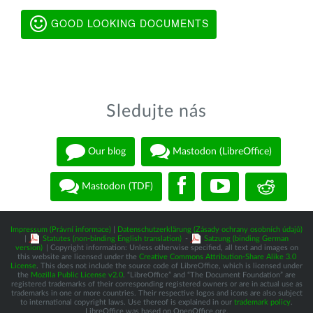
GOOD LOOKING DOCUMENTS
Sledujte nás
Our blog
Mastodon (LibreOffice)
Mastodon (TDF)
Impressum (Právní informace)
|
Datenschutzerklärung (Zásady ochrany osobních údajů)
|
Statutes (non-binding English translation)
-
Satzung (binding German
version)
| Copyright information: Unless otherwise specified, all text and images on
this website are licensed under the
Creative Commons Attribution-Share Alike 3.0
License
. This does not include the source code of LibreOffice, which is licensed under
the
Mozilla Public License v2.0
. “LibreOffice” and “The Document Foundation” are
registered trademarks of their corresponding registered owners or are in actual use as
trademarks in one or more countries. Their respective logos and icons are also subject
to international copyright laws. Use thereof is explained in our
trademark policy
.
LibreOffice was based on OpenOffice.org.