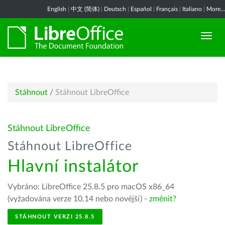
English
|
中文 (简体)
|
Deutsch
|
Español
|
Français
|
Italiano
|
More...
Stáhnout
/
Stáhnout LibreOffice
Stáhnout LibreOffice
Stáhnout LibreOffice
Hlavní instalátor
Vybráno: LibreOffice 25.8.5 pro macOS x86_64
(vyžadována verze 10.14 nebo novější) -
změnit?
STÁHNOUT VERZI 25.8.5