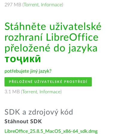
297 MB (
Torrent
,
Informace
)
Stáhněte uživatelské
rozhraní LibreOffice
přeložené do jazyka
тоҷикӣ
potřebujete jiný jazyk?
PŘELOŽENÉ UŽIVATELSKÉ PROSTŘEDÍ
3.1 MB (
Torrent
,
Informace
)
SDK a zdrojový kód
Stáhnout SDK
LibreOffice_25.8.5_MacOS_x86-64_sdk.dmg