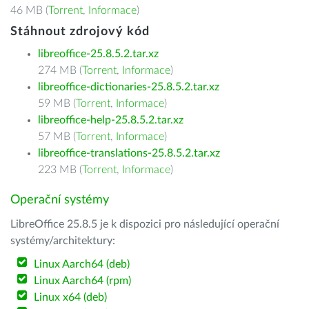
46 MB (
Torrent
,
Informace
)
Stáhnout zdrojový kód
libreoffice-25.8.5.2.tar.xz
274 MB (
Torrent
,
Informace
)
libreoffice-dictionaries-25.8.5.2.tar.xz
59 MB (
Torrent
,
Informace
)
libreoffice-help-25.8.5.2.tar.xz
57 MB (
Torrent
,
Informace
)
libreoffice-translations-25.8.5.2.tar.xz
223 MB (
Torrent
,
Informace
)
Operační systémy
LibreOffice 25.8.5 je k dispozici pro následující operační
systémy/architektury:
Linux Aarch64 (deb)
Linux Aarch64 (rpm)
Linux x64 (deb)