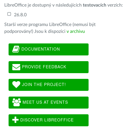
LibreOffice je dostupný v následujících
testovacích
verzích:
26.8.0
Starší verze programu LibreOffice (nemusí být
podporovány!) Jsou k dispozici
v archivu
DOCUMENTATION
PROVIDE FEEDBACK
JOIN THE PROJECT!
MEET US AT EVENTS
DISCOVER LIBREOFFICE