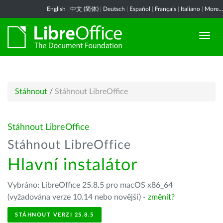
English
|
中文 (简体)
|
Deutsch
|
Español
|
Français
|
Italiano
|
More...
Stáhnout
/
Stáhnout LibreOffice
Stáhnout LibreOffice
Stáhnout LibreOffice
Hlavní instalátor
Vybráno: LibreOffice 25.8.5 pro macOS x86_64
(vyžadována verze 10.14 nebo novější) -
změnit?
STÁHNOUT VERZI 25.8.5