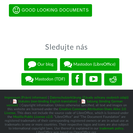
GOOD LOOKING DOCUMENTS
Sledujte nás
Our blog
Mastodon (LibreOffice)
Mastodon (TDF)
Impressum (Právní informace)
|
Datenschutzerklärung (Zásady ochrany osobních údajů)
|
Statutes (non-binding English translation)
-
Satzung (binding German
version)
| Copyright information: Unless otherwise specified, all text and images on
this website are licensed under the
Creative Commons Attribution-Share Alike 3.0
License
. This does not include the source code of LibreOffice, which is licensed under
the
Mozilla Public License v2.0
. “LibreOffice” and “The Document Foundation” are
registered trademarks of their corresponding registered owners or are in actual use as
trademarks in one or more countries. Their respective logos and icons are also subject
to international copyright laws. Use thereof is explained in our
trademark policy
.
LibreOffice was based on OpenOffice.org.