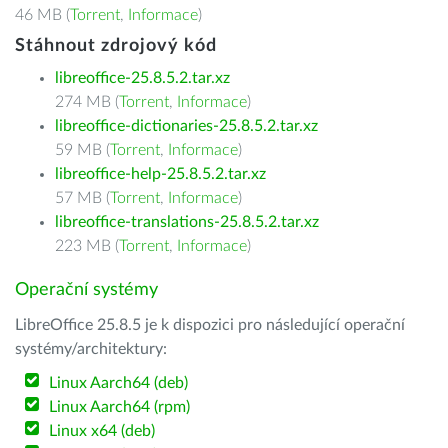
46 MB (
Torrent
,
Informace
)
Stáhnout zdrojový kód
libreoffice-25.8.5.2.tar.xz
274 MB (
Torrent
,
Informace
)
libreoffice-dictionaries-25.8.5.2.tar.xz
59 MB (
Torrent
,
Informace
)
libreoffice-help-25.8.5.2.tar.xz
57 MB (
Torrent
,
Informace
)
libreoffice-translations-25.8.5.2.tar.xz
223 MB (
Torrent
,
Informace
)
Operační systémy
LibreOffice 25.8.5 je k dispozici pro následující operační
systémy/architektury:
Linux Aarch64 (deb)
Linux Aarch64 (rpm)
Linux x64 (deb)