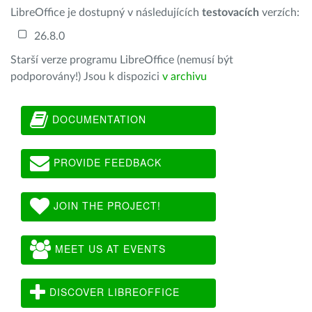
LibreOffice je dostupný v následujících
testovacích
verzích:
26.8.0
Starší verze programu LibreOffice (nemusí být
podporovány!) Jsou k dispozici
v archivu
DOCUMENTATION
PROVIDE FEEDBACK
JOIN THE PROJECT!
MEET US AT EVENTS
DISCOVER LIBREOFFICE