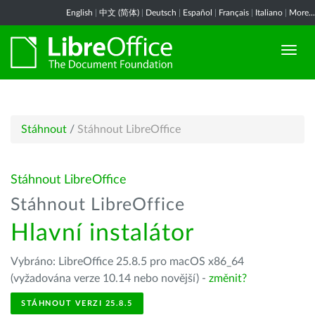
English
|
中文 (简体)
|
Deutsch
|
Español
|
Français
|
Italiano
|
More...
Stáhnout
/
Stáhnout LibreOffice
Stáhnout LibreOffice
Stáhnout LibreOffice
Hlavní instalátor
Vybráno: LibreOffice 25.8.5 pro macOS x86_64
(vyžadována verze 10.14 nebo novější) -
změnit?
STÁHNOUT VERZI 25.8.5