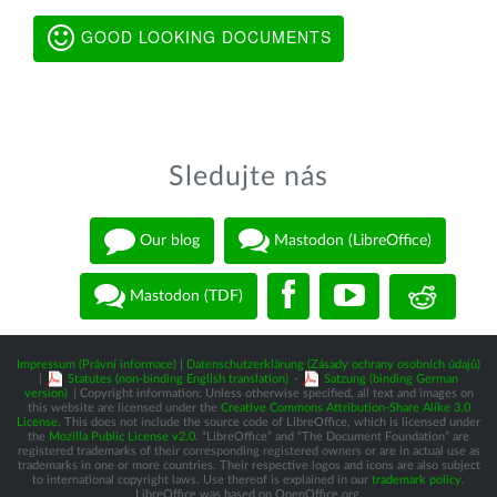
GOOD LOOKING DOCUMENTS
Sledujte nás
Our blog
Mastodon (LibreOffice)
Mastodon (TDF)
Impressum (Právní informace)
|
Datenschutzerklärung (Zásady ochrany osobních údajů)
|
Statutes (non-binding English translation)
-
Satzung (binding German
version)
| Copyright information: Unless otherwise specified, all text and images on
this website are licensed under the
Creative Commons Attribution-Share Alike 3.0
License
. This does not include the source code of LibreOffice, which is licensed under
the
Mozilla Public License v2.0
. “LibreOffice” and “The Document Foundation” are
registered trademarks of their corresponding registered owners or are in actual use as
trademarks in one or more countries. Their respective logos and icons are also subject
to international copyright laws. Use thereof is explained in our
trademark policy
.
LibreOffice was based on OpenOffice.org.