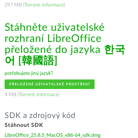
297 MB (
Torrent
,
Informace
)
Stáhněte uživatelské
rozhraní LibreOffice
přeložené do jazyka
한국
어 [韓國語]
potřebujete jiný jazyk?
PŘELOŽENÉ UŽIVATELSKÉ PROSTŘEDÍ
4 MB (
Torrent
,
Informace
)
SDK a zdrojový kód
Stáhnout SDK
LibreOffice_25.8.5_MacOS_x86-64_sdk.dmg