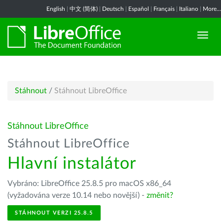
English
|
中文 (简体)
|
Deutsch
|
Español
|
Français
|
Italiano
|
More...
Stáhnout
/
Stáhnout LibreOffice
Stáhnout LibreOffice
Stáhnout LibreOffice
Hlavní instalátor
Vybráno: LibreOffice 25.8.5 pro macOS x86_64
(vyžadována verze 10.14 nebo novější) -
změnit?
STÁHNOUT VERZI 25.8.5