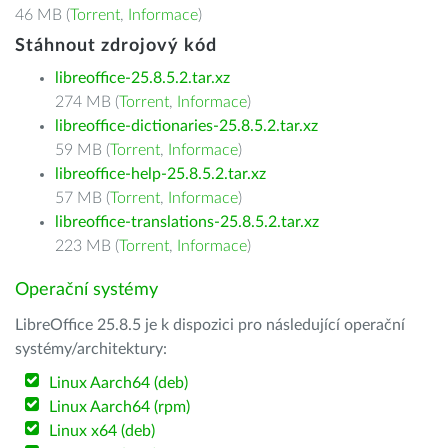
46 MB (
Torrent
,
Informace
)
Stáhnout zdrojový kód
libreoffice-25.8.5.2.tar.xz
274 MB (
Torrent
,
Informace
)
libreoffice-dictionaries-25.8.5.2.tar.xz
59 MB (
Torrent
,
Informace
)
libreoffice-help-25.8.5.2.tar.xz
57 MB (
Torrent
,
Informace
)
libreoffice-translations-25.8.5.2.tar.xz
223 MB (
Torrent
,
Informace
)
Operační systémy
LibreOffice 25.8.5 je k dispozici pro následující operační
systémy/architektury:
Linux Aarch64 (deb)
Linux Aarch64 (rpm)
Linux x64 (deb)