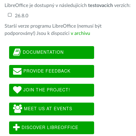
LibreOffice je dostupný v následujících
testovacích
verzích:
26.8.0
Starší verze programu LibreOffice (nemusí být
podporovány!) Jsou k dispozici
v archivu
DOCUMENTATION
PROVIDE FEEDBACK
JOIN THE PROJECT!
MEET US AT EVENTS
DISCOVER LIBREOFFICE