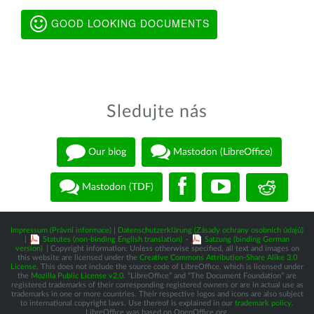
GOOD LOOKING DOCUMENTS
Sledujte nás
Our blog
Mastodon (LibreOffice)
Mastodon (TDF)
Impressum (Právní informace)
|
Datenschutzerklärung (Zásady ochrany osobních údajů)
|
Statutes (non-binding English translation)
-
Satzung (binding German
version)
| Copyright information: Unless otherwise specified, all text and images on
this website are licensed under the
Creative Commons Attribution-Share Alike 3.0
License
. This does not include the source code of LibreOffice, which is licensed under
the
Mozilla Public License v2.0
. “LibreOffice” and “The Document Foundation” are
registered trademarks of their corresponding registered owners or are in actual use as
trademarks in one or more countries. Their respective logos and icons are also subject
to international copyright laws. Use thereof is explained in our
trademark policy
.
LibreOffice was based on OpenOffice.org.