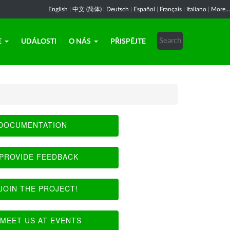
English
|
中文 (简体)
|
Deutsch
|
Español
|
Français
|
Italiano
|
More...
E
UDÁLOSTI
O NÁS
PŘISPĚJTE
DOCUMENTATION
PROVIDE FEEDBACK
JOIN THE PROJECT!
MEET US AT EVENTS