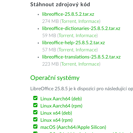
Stáhnout zdrojový kód
libreoffice-25.8.5.2.tar.xz
274 MB (
Torrent
,
Informace
)
libreoffice-dictionaries-25.8.5.2.tar.xz
59 MB (
Torrent
,
Informace
)
libreoffice-help-25.8.5.2.tar.xz
57 MB (
Torrent
,
Informace
)
libreoffice-translations-25.8.5.2.tar.xz
223 MB (
Torrent
,
Informace
)
Operační systémy
LibreOffice 25.8.5 je k dispozici pro následující 
Linux Aarch64 (deb)
Linux Aarch64 (rpm)
Linux x64 (deb)
Linux x64 (rpm)
macOS (Aarch64/Apple Silicon)