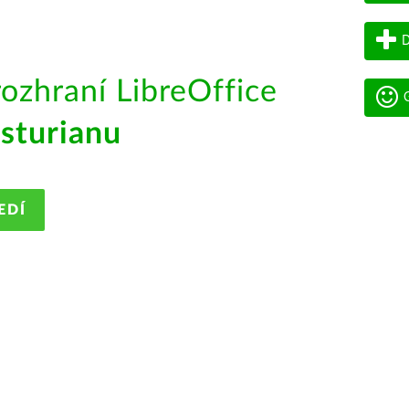
D
rozhraní LibreOffice
G
sturianu
EDÍ