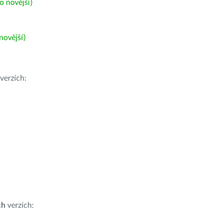
 novější)
ovější)
verzích:
ch
verzích: