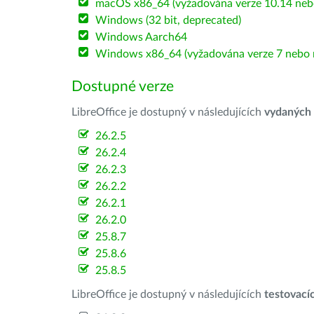
macOS x86_64 (vyžadována verze 10.14 nebo
Windows (32 bit, deprecated)
Windows Aarch64
Windows x86_64 (vyžadována verze 7 nebo n
Dostupné verze
LibreOffice je dostupný v následujících
vydaných
26.2.5
26.2.4
26.2.3
26.2.2
26.2.1
26.2.0
25.8.7
25.8.6
25.8.5
LibreOffice je dostupný v následujících
testovací