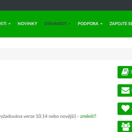
STI
NOVINKY
STÁHNOUT
PODPORA
ZAPOJTE S
yžadována verze 10.14 nebo novější) -
změnit?