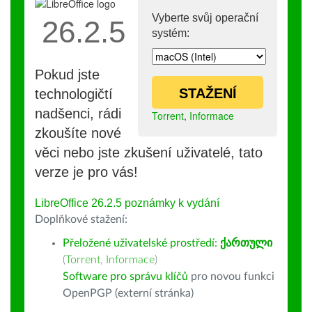
Vyberte svůj operační
26.2.5
systém:
Pokud jste
STAŽENÍ
technologičtí
nadšenci, rádi
Torrent
,
Informace
zkoušíte nové
věci nebo jste zkušení uživatelé, tato
verze je pro vás!
LibreOffice 26.2.5 poznámky k vydání
Doplňkové stažení:
Přeložené uživatelské prostředí:
ქართული
(
Torrent
,
Informace
)
Software pro správu klíčů
pro novou funkci
OpenPGP (externí stránka)