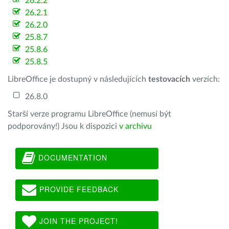
26.2.2
26.2.1
26.2.0
25.8.7
25.8.6
25.8.5
LibreOffice je dostupný v následujících
testovacích
verzích:
26.8.0
Starší verze programu LibreOffice (nemusí být
podporovány!) Jsou k dispozici
v archivu
DOCUMENTATION
PROVIDE FEEDBACK
JOIN THE PROJECT!