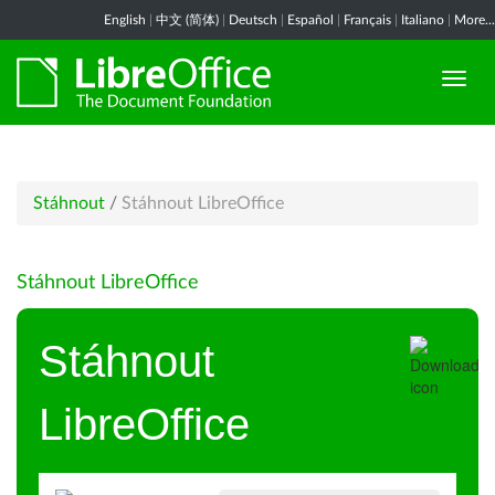
English
|
中文 (简体)
|
Deutsch
|
Español
|
Français
|
Italiano
|
More...
Stáhnout
/
Stáhnout LibreOffice
Stáhnout LibreOffice
Stáhnout
LibreOffice