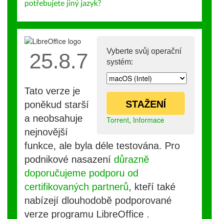
potřebujete jiný jazyk?
Vyberte svůj operační
25.8.7
systém:
Tato verze je
STAŽENÍ
poněkud starší
a neobsahuje
Torrent
,
Informace
nejnovější
funkce, ale byla déle testována. Pro
podnikové nasazení
důrazně
doporučujeme podporu od
certifikovaných partnerů
, kteří také
nabízejí dlouhodobě podporované
verze programu LibreOffice .