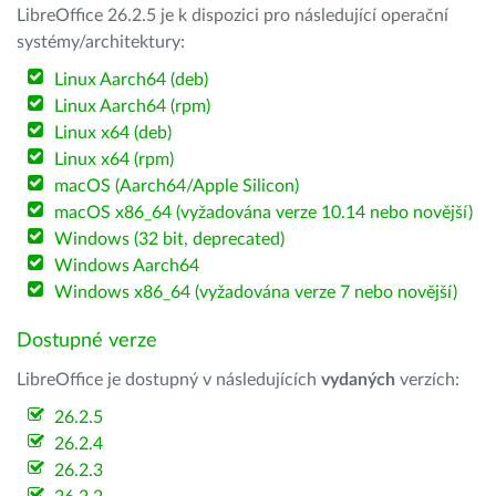
LibreOffice 26.2.5 je k dispozici pro následující operační
systémy/architektury:
Linux Aarch64 (deb)
Linux Aarch64 (rpm)
Linux x64 (deb)
Linux x64 (rpm)
macOS (Aarch64/Apple Silicon)
macOS x86_64 (vyžadována verze 10.14 nebo novější)
Windows (32 bit, deprecated)
Windows Aarch64
Windows x86_64 (vyžadována verze 7 nebo novější)
Dostupné verze
LibreOffice je dostupný v následujících
vydaných
verzích:
26.2.5
26.2.4
26.2.3