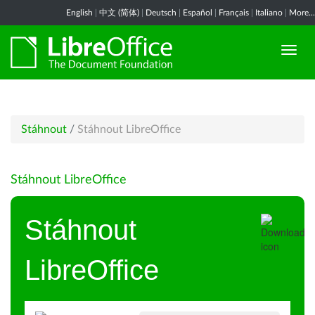
English
|
中文 (简体)
|
Deutsch
|
Español
|
Français
|
Italiano
|
More...
Stáhnout
/
Stáhnout LibreOffice
Stáhnout LibreOffice
Stáhnout
LibreOffice