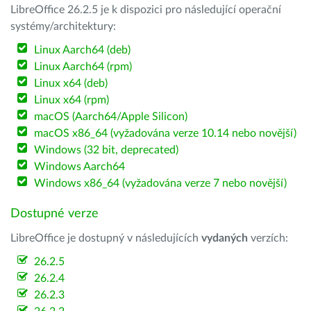
LibreOffice 26.2.5 je k dispozici pro následující operační
systémy/architektury:
Linux Aarch64 (deb)
Linux Aarch64 (rpm)
Linux x64 (deb)
Linux x64 (rpm)
macOS (Aarch64/Apple Silicon)
macOS x86_64 (vyžadována verze 10.14 nebo novější)
Windows (32 bit, deprecated)
Windows Aarch64
Windows x86_64 (vyžadována verze 7 nebo novější)
Dostupné verze
LibreOffice je dostupný v následujících
vydaných
verzích:
26.2.5
26.2.4
26.2.3