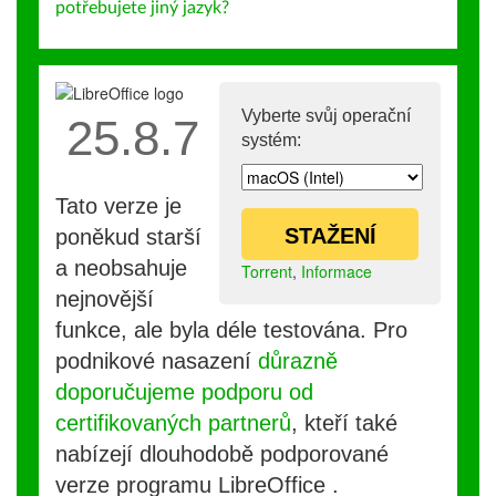
potřebujete jiný jazyk?
Vyberte svůj operační
25.8.7
systém:
Tato verze je
STAŽENÍ
poněkud starší
a neobsahuje
Torrent
,
Informace
nejnovější
funkce, ale byla déle testována. Pro
podnikové nasazení
důrazně
doporučujeme podporu od
certifikovaných partnerů
, kteří také
nabízejí dlouhodobě podporované
verze programu LibreOffice .