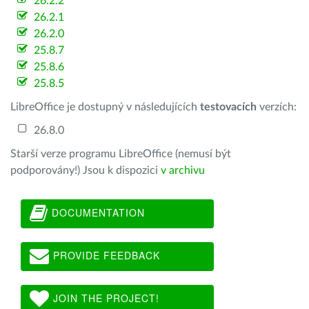
26.2.2
26.2.1
26.2.0
25.8.7
25.8.6
25.8.5
LibreOffice je dostupný v následujících
testovacích
verzích:
26.8.0
Starší verze programu LibreOffice (nemusí být
podporovány!) Jsou k dispozici
v archivu
DOCUMENTATION
PROVIDE FEEDBACK
JOIN THE PROJECT!