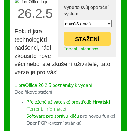
Vyberte svůj operační
26.2.5
systém:
Pokud jste
STAŽENÍ
technologičtí
nadšenci, rádi
Torrent
,
Informace
zkoušíte nové
věci nebo jste zkušení uživatelé, tato
verze je pro vás!
LibreOffice 26.2.5 poznámky k vydání
Doplňkové stažení:
Přeložené uživatelské prostředí:
Hrvatski
(
Torrent
,
Informace
)
Software pro správu klíčů
pro novou funkci
OpenPGP (externí stránka)