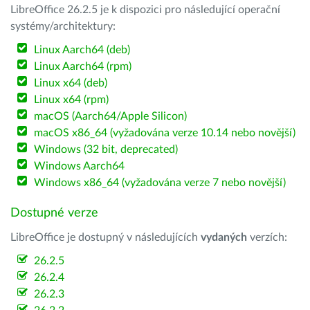
LibreOffice 26.2.5 je k dispozici pro následující operační
systémy/architektury:
Linux Aarch64 (deb)
Linux Aarch64 (rpm)
Linux x64 (deb)
Linux x64 (rpm)
macOS (Aarch64/Apple Silicon)
macOS x86_64 (vyžadována verze 10.14 nebo novější)
Windows (32 bit, deprecated)
Windows Aarch64
Windows x86_64 (vyžadována verze 7 nebo novější)
Dostupné verze
LibreOffice je dostupný v následujících
vydaných
verzích:
26.2.5
26.2.4
26.2.3