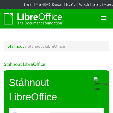
English
|
中文 (简体)
|
Deutsch
|
Español
|
Français
|
Italiano
|
More...
Stáhnout
/
Stáhnout LibreOffice
Stáhnout LibreOffice
Stáhnout
LibreOffice