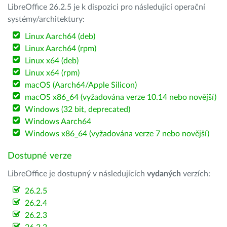
LibreOffice 26.2.5 je k dispozici pro následující operační
systémy/architektury:
Linux Aarch64 (deb)
Linux Aarch64 (rpm)
Linux x64 (deb)
Linux x64 (rpm)
macOS (Aarch64/Apple Silicon)
macOS x86_64 (vyžadována verze 10.14 nebo novější)
Windows (32 bit, deprecated)
Windows Aarch64
Windows x86_64 (vyžadována verze 7 nebo novější)
Dostupné verze
LibreOffice je dostupný v následujících
vydaných
verzích:
26.2.5
26.2.4
26.2.3