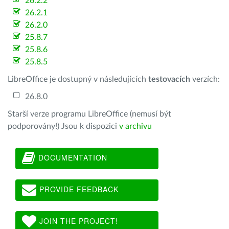
26.2.2
26.2.1
26.2.0
25.8.7
25.8.6
25.8.5
LibreOffice je dostupný v následujících
testovacích
verzích:
26.8.0
Starší verze programu LibreOffice (nemusí být
podporovány!) Jsou k dispozici
v archivu
DOCUMENTATION
PROVIDE FEEDBACK
JOIN THE PROJECT!