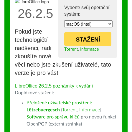
Vyberte svůj operační
26.2.5
systém:
Pokud jste
STAŽENÍ
technologičtí
nadšenci, rádi
Torrent
,
Informace
zkoušíte nové
věci nebo jste zkušení uživatelé, tato
verze je pro vás!
LibreOffice 26.2.5 poznámky k vydání
Doplňkové stažení:
Přeložené uživatelské prostředí:
Lëtzebuergesch
(
Torrent
,
Informace
)
Software pro správu klíčů
pro novou funkci
OpenPGP (externí stránka)