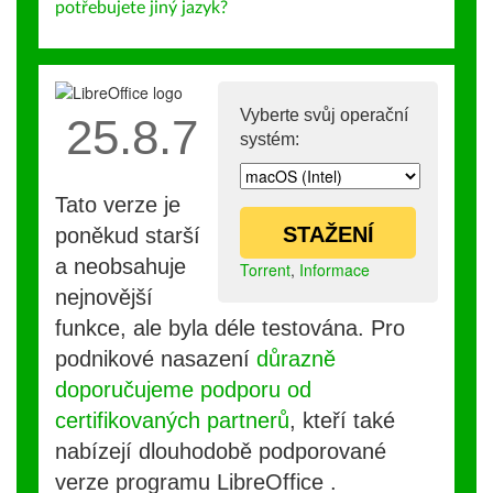
potřebujete jiný jazyk?
Vyberte svůj operační
25.8.7
systém:
Tato verze je
STAŽENÍ
poněkud starší
a neobsahuje
Torrent
,
Informace
nejnovější
funkce, ale byla déle testována. Pro
podnikové nasazení
důrazně
doporučujeme podporu od
certifikovaných partnerů
, kteří také
nabízejí dlouhodobě podporované
verze programu LibreOffice .