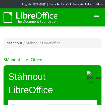
English
|
中文 (简体)
|
Deutsch
|
Español
|
Français
|
Italiano
|
More...
Stáhnout
/
Stáhnout LibreOffice
Stáhnout LibreOffice
Stáhnout
LibreOffice