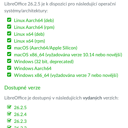
LibreOffice 26.2.5 je k dispozici pro následující operační
systémy/architektury:
Linux Aarch64 (deb)
Linux Aarch64 (rpm)
Linux x64 (deb)
Linux x64 (rpm)
macOS (Aarch64/Apple Silicon)
macOS x86_64 (vyžadována verze 10.14 nebo novější)
Windows (32 bit, deprecated)
Windows Aarch64
Windows x86_64 (vyžadována verze 7 nebo novější)
Dostupné verze
LibreOffice je dostupný v následujících
vydaných
verzích:
26.2.5
26.2.4
26.2.3