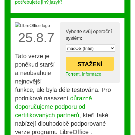
potřebujete jiný jazyk?
Vyberte svůj operační
25.8.7
systém:
Tato verze je
STAŽENÍ
poněkud starší
a neobsahuje
Torrent
,
Informace
nejnovější
funkce, ale byla déle testována. Pro
podnikové nasazení
důrazně
doporučujeme podporu od
certifikovaných partnerů
, kteří také
nabízejí dlouhodobě podporované
verze programu LibreOffice .