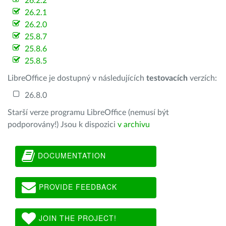
26.2.2
26.2.1
26.2.0
25.8.7
25.8.6
25.8.5
LibreOffice je dostupný v následujících
testovacích
verzích:
26.8.0
Starší verze programu LibreOffice (nemusí být
podporovány!) Jsou k dispozici
v archivu
DOCUMENTATION
PROVIDE FEEDBACK
JOIN THE PROJECT!