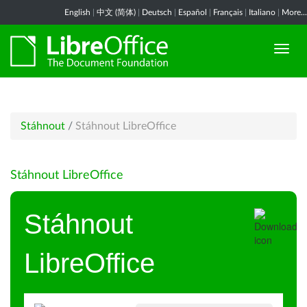
English
|
中文 (简体)
|
Deutsch
|
Español
|
Français
|
Italiano
|
More...
Stáhnout
/
Stáhnout LibreOffice
Stáhnout LibreOffice
Stáhnout
LibreOffice