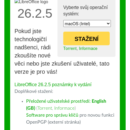
Vyberte svůj operační
26.2.5
systém:
Pokud jste
STAŽENÍ
technologičtí
nadšenci, rádi
Torrent
,
Informace
zkoušíte nové
věci nebo jste zkušení uživatelé, tato
verze je pro vás!
LibreOffice 26.2.5 poznámky k vydání
Doplňkové stažení:
Přeložené uživatelské prostředí:
English
(GB)
(
Torrent
,
Informace
)
Software pro správu klíčů
pro novou funkci
OpenPGP (externí stránka)