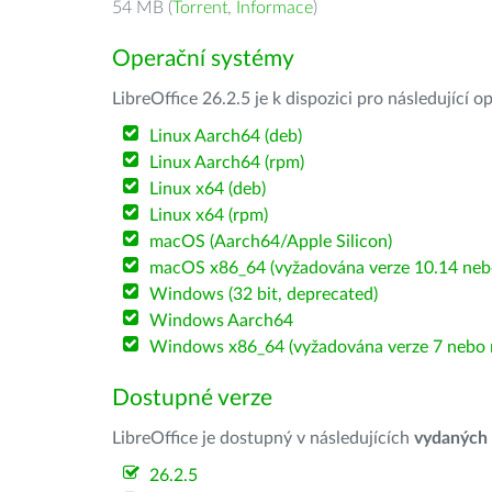
54 MB (
Torrent
,
Informace
)
Operační systémy
LibreOffice 26.2.5 je k dispozici pro následující 
Linux Aarch64 (deb)
Linux Aarch64 (rpm)
Linux x64 (deb)
Linux x64 (rpm)
macOS (Aarch64/Apple Silicon)
macOS x86_64 (vyžadována verze 10.14 nebo
Windows (32 bit, deprecated)
Windows Aarch64
Windows x86_64 (vyžadována verze 7 nebo n
Dostupné verze
LibreOffice je dostupný v následujících
vydaných
26.2.5