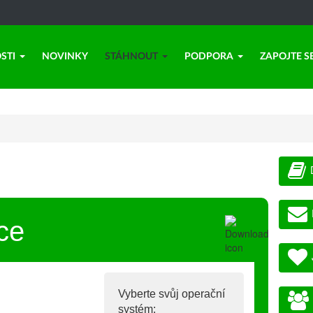
STI
NOVINKY
STÁHNOUT
PODPORA
ZAPOJTE S
ce
Vyberte svůj operační
systém: