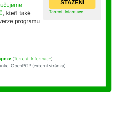
STAŽENÍ
ručujeme
Torrent
,
Informace
ů
, kteří také
 verze programu
арски
(
Torrent
,
Informace
)
nkci OpenPGP (externí stránka)