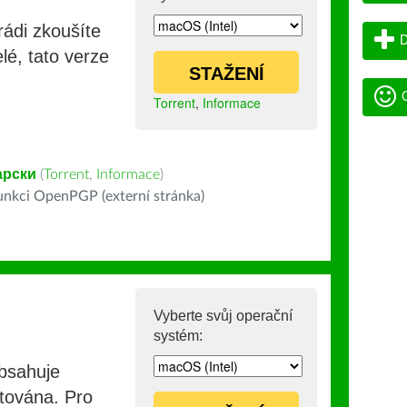
rádi zkoušíte
D
lé, tato verze
STAŽENÍ
G
Torrent
,
Informace
арски
(
Torrent
,
Informace
)
nkci OpenPGP (externí stránka)
Vyberte svůj operační
systém:
obsahuje
stována. Pro