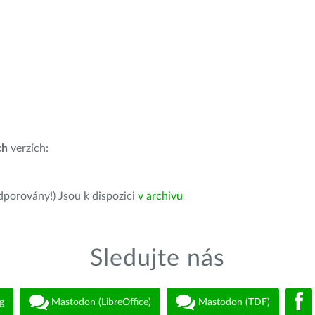
ch
verzích:
dporovány!) Jsou k dispozici
v archivu
Sledujte nás
g
Mastodon (LibreOffice)
Mastodon (TDF)