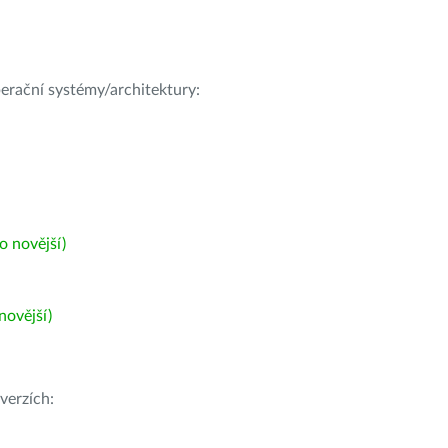
operační systémy/architektury:
 novější)
ovější)
verzích: