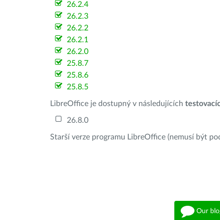
26.2.4
26.2.3
26.2.2
26.2.1
26.2.0
25.8.7
25.8.6
25.8.5
LibreOffice je dostupný v následujících
testovací
26.8.0
Starší verze programu LibreOffice (nemusí být po
Our blo