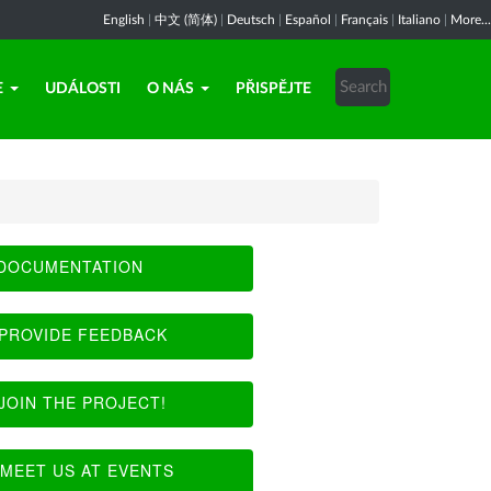
English
|
中文 (简体)
|
Deutsch
|
Español
|
Français
|
Italiano
|
More...
E
UDÁLOSTI
O NÁS
PŘISPĚJTE
DOCUMENTATION
PROVIDE FEEDBACK
JOIN THE PROJECT!
MEET US AT EVENTS