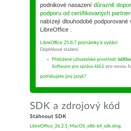
podnikové nasazení
důrazně dopo
podporu od certifikovaných partner
nabízejí dlouhodobě podporované
LibreOffice .
LibreOffice 25.8.7 poznámky k vydání
Doplňkové stažení:
Přeložené uživatelské prostředí:
isiXho
Software pro správu klíčů
pro novou fu
potřebujete jiný jazyk?
SDK a zdrojový kód
Stáhnout SDK
LibreOffice_26.2.5_MacOS_x86-64_sdk.dmg