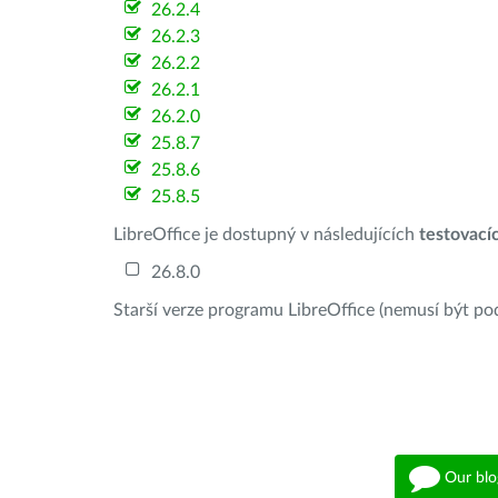
26.2.4
26.2.3
26.2.2
26.2.1
26.2.0
25.8.7
25.8.6
25.8.5
LibreOffice je dostupný v následujících
testovací
26.8.0
Starší verze programu LibreOffice (nemusí být po
Our blo