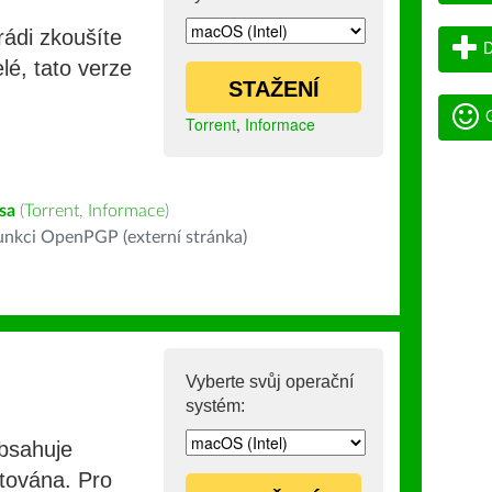
rádi zkoušíte
D
lé, tato verze
STAŽENÍ
G
Torrent
,
Informace
sa
(
Torrent
,
Informace
)
nkci OpenPGP (externí stránka)
Vyberte svůj operační
systém:
obsahuje
stována. Pro