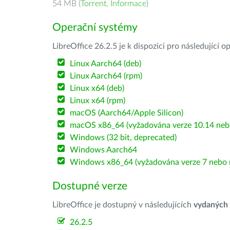
54 MB (
Torrent
,
Informace
)
Operační systémy
LibreOffice 26.2.5 je k dispozici pro následující 
Linux Aarch64 (deb)
Linux Aarch64 (rpm)
Linux x64 (deb)
Linux x64 (rpm)
macOS (Aarch64/Apple Silicon)
macOS x86_64 (vyžadována verze 10.14 nebo
Windows (32 bit, deprecated)
Windows Aarch64
Windows x86_64 (vyžadována verze 7 nebo n
Dostupné verze
LibreOffice je dostupný v následujících
vydaných
26.2.5