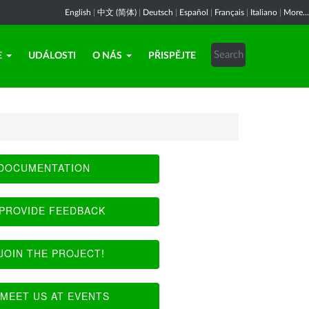
English
|
中文 (简体)
|
Deutsch
|
Español
|
Français
|
Italiano
|
More...
E
UDÁLOSTI
O NÁS
PŘISPĚJTE
DOCUMENTATION
PROVIDE FEEDBACK
JOIN THE PROJECT!
MEET US AT EVENTS