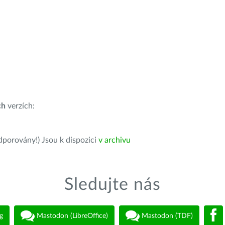
ch
verzích:
dporovány!) Jsou k dispozici
v archivu
Sledujte nás
g
Mastodon (LibreOffice)
Mastodon (TDF)