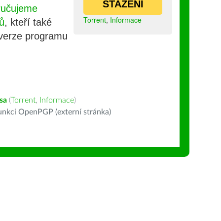
STAŽENÍ
ručujeme
Torrent
,
Informace
ů
, kteří také
 verze programu
sa
(
Torrent
,
Informace
)
nkci OpenPGP (externí stránka)