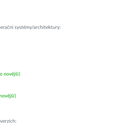
operační systémy/architektury:
 novější)
ovější)
verzích: