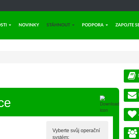
STI
NOVINKY
STÁHNOUT
PODPORA
ZAPOJTE S
ce
Vyberte svůj operační
systém: