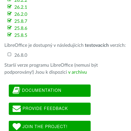
26.2.2
26.2.1
26.2.0
25.8.7
25.8.6
25.8.5
LibreOffice je dostupný v následujících
testovacích
verzích:
26.8.0
Starší verze programu LibreOffice (nemusí být
podporovány!) Jsou k dispozici
v archivu
DOCUMENTATION
PROVIDE FEEDBACK
JOIN THE PROJECT!