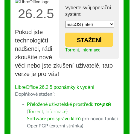
Vyberte svůj operační
26.2.5
systém:
Pokud jste
STAŽENÍ
technologičtí
nadšenci, rádi
Torrent
,
Informace
zkoušíte nové
věci nebo jste zkušení uživatelé, tato
verze je pro vás!
LibreOffice 26.2.5 poznámky k vydání
Doplňkové stažení:
Přeložené uživatelské prostředí:
тоҷикӣ
(
Torrent
,
Informace
)
Software pro správu klíčů
pro novou funkci
OpenPGP (externí stránka)