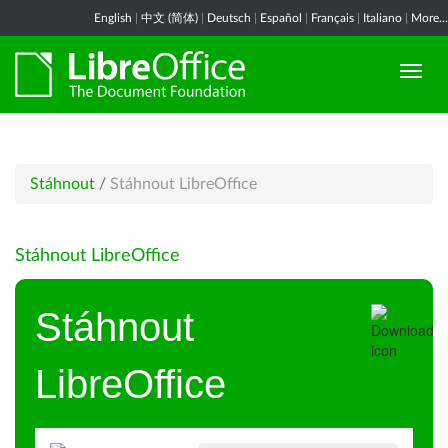
English
|
中文 (简体)
|
Deutsch
|
Español
|
Français
|
Italiano
|
More...
Stáhnout
/
Stáhnout LibreOffice
Stáhnout LibreOffice
Stáhnout
LibreOffice