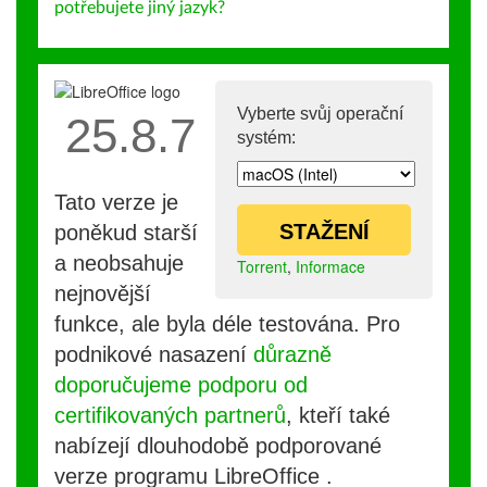
potřebujete jiný jazyk?
Vyberte svůj operační
25.8.7
systém:
Tato verze je
STAŽENÍ
poněkud starší
a neobsahuje
Torrent
,
Informace
nejnovější
funkce, ale byla déle testována. Pro
podnikové nasazení
důrazně
doporučujeme podporu od
certifikovaných partnerů
, kteří také
nabízejí dlouhodobě podporované
verze programu LibreOffice .