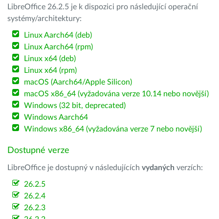
LibreOffice 26.2.5 je k dispozici pro následující operační
systémy/architektury:
Linux Aarch64 (deb)
Linux Aarch64 (rpm)
Linux x64 (deb)
Linux x64 (rpm)
macOS (Aarch64/Apple Silicon)
macOS x86_64 (vyžadována verze 10.14 nebo novější)
Windows (32 bit, deprecated)
Windows Aarch64
Windows x86_64 (vyžadována verze 7 nebo novější)
Dostupné verze
LibreOffice je dostupný v následujících
vydaných
verzích:
26.2.5
26.2.4
26.2.3