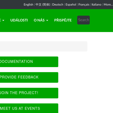
English
|
中文 (简体)
|
Deutsch
|
Español
|
Français
|
Italiano
|
More...
E
UDÁLOSTI
O NÁS
PŘISPĚJTE
DOCUMENTATION
PROVIDE FEEDBACK
JOIN THE PROJECT!
MEET US AT EVENTS