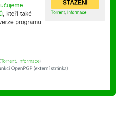
STAŽENÍ
ručujeme
Torrent
,
Informace
ů
, kteří také
 verze programu
(
Torrent
,
Informace
)
nkci OpenPGP (externí stránka)