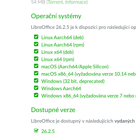
54 MB (
Torrent
,
Informace
)
Operační systémy
LibreOffice 26.2.5 je k dispozici pro následující 
Linux Aarch64 (deb)
Linux Aarch64 (rpm)
Linux x64 (deb)
Linux x64 (rpm)
macOS (Aarch64/Apple Silicon)
macOS x86_64 (vyžadována verze 10.14 nebo
Windows (32 bit, deprecated)
Windows Aarch64
Windows x86_64 (vyžadována verze 7 nebo n
Dostupné verze
LibreOffice je dostupný v následujících
vydaných
26.2.5