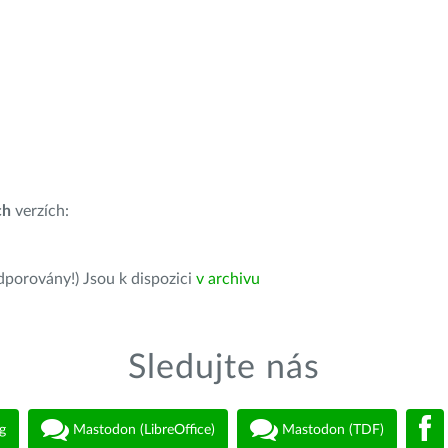
ch
verzích:
dporovány!) Jsou k dispozici
v archivu
Sledujte nás
g
Mastodon (LibreOffice)
Mastodon (TDF)