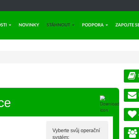
STI
NOVINKY
STÁHNOUT
PODPORA
ZAPOJTE S
ce
Vyberte svůj operační
systém: