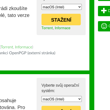
rádi zkoušíte
D
lé, tato verze
STAŽENÍ
G
Torrent
,
Informace
(
Torrent
,
Informace
)
nkci OpenPGP (externí stránka)
Vyberte svůj operační
systém:
obsahuje
stována. Pro