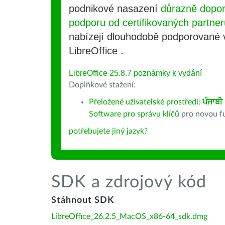
podnikové nasazení
důrazně dopo
podporu od certifikovaných partner
nabízejí dlouhodobě podporované
LibreOffice .
LibreOffice 25.8.7 poznámky k vydání
Doplňkové stažení:
Přeložené uživatelské prostředí:
ਪੰਜਾਬੀ
Software pro správu klíčů
pro novou fu
potřebujete jiný jazyk?
SDK a zdrojový kód
Stáhnout SDK
LibreOffice_26.2.5_MacOS_x86-64_sdk.dmg