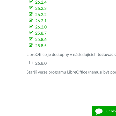
26.2.4
26.2.3
26.2.2
26.2.1
26.2.0
25.8.7
25.8.6
25.8.5
LibreOffice je dostupný v následujících
testovací
26.8.0
Starší verze programu LibreOffice (nemusí být po
Our blo