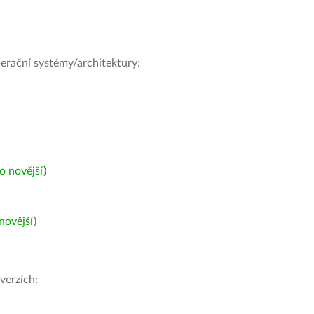
operační systémy/architektury:
 novější)
ovější)
verzích: