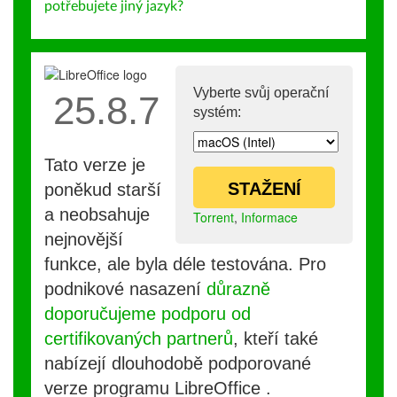
potřebujete jiný jazyk?
Vyberte svůj operační
25.8.7
systém:
Tato verze je
STAŽENÍ
poněkud starší
a neobsahuje
Torrent
,
Informace
nejnovější
funkce, ale byla déle testována. Pro
podnikové nasazení
důrazně
doporučujeme podporu od
certifikovaných partnerů
, kteří také
nabízejí dlouhodobě podporované
verze programu LibreOffice .