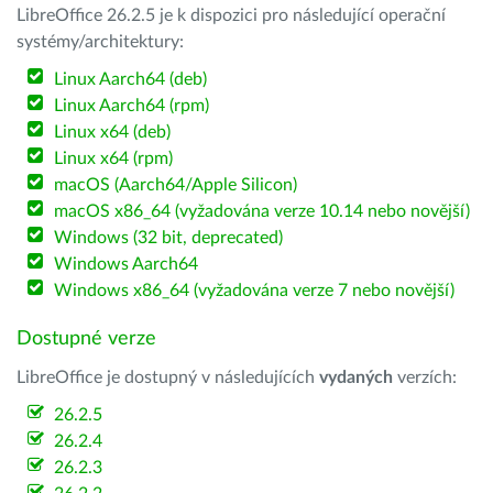
LibreOffice 26.2.5 je k dispozici pro následující operační
systémy/architektury:
Linux Aarch64 (deb)
Linux Aarch64 (rpm)
Linux x64 (deb)
Linux x64 (rpm)
macOS (Aarch64/Apple Silicon)
macOS x86_64 (vyžadována verze 10.14 nebo novější)
Windows (32 bit, deprecated)
Windows Aarch64
Windows x86_64 (vyžadována verze 7 nebo novější)
Dostupné verze
LibreOffice je dostupný v následujících
vydaných
verzích:
26.2.5
26.2.4
26.2.3