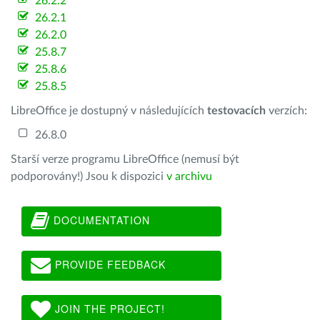
26.2.2
26.2.1
26.2.0
25.8.7
25.8.6
25.8.5
LibreOffice je dostupný v následujících
testovacích
verzích:
26.8.0
Starší verze programu LibreOffice (nemusí být
podporovány!) Jsou k dispozici
v archivu
DOCUMENTATION
PROVIDE FEEDBACK
JOIN THE PROJECT!