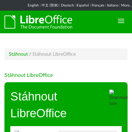
English
|
中文 (简体)
|
Deutsch
|
Español
|
Français
|
Italiano
|
More...
Stáhnout
/
Stáhnout LibreOffice
Stáhnout LibreOffice
Stáhnout
LibreOffice