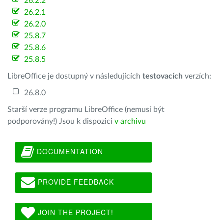
26.2.2
26.2.1
26.2.0
25.8.7
25.8.6
25.8.5
LibreOffice je dostupný v následujících
testovacích
verzích:
26.8.0
Starší verze programu LibreOffice (nemusí být
podporovány!) Jsou k dispozici
v archivu
DOCUMENTATION
PROVIDE FEEDBACK
JOIN THE PROJECT!