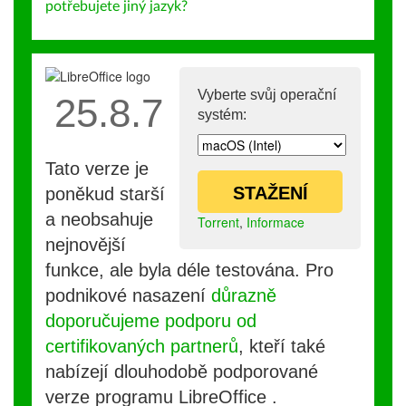
potřebujete jiný jazyk?
Vyberte svůj operační
25.8.7
systém:
Tato verze je
STAŽENÍ
poněkud starší
a neobsahuje
Torrent
,
Informace
nejnovější
funkce, ale byla déle testována. Pro
podnikové nasazení
důrazně
doporučujeme podporu od
certifikovaných partnerů
, kteří také
nabízejí dlouhodobě podporované
verze programu LibreOffice .