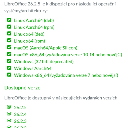
LibreOffice 26.2.5 je k dispozici pro následující operační
systémy/architektury:
Linux Aarch64 (deb)
Linux Aarch64 (rpm)
Linux x64 (deb)
Linux x64 (rpm)
macOS (Aarch64/Apple Silicon)
macOS x86_64 (vyžadována verze 10.14 nebo novější)
Windows (32 bit, deprecated)
Windows Aarch64
Windows x86_64 (vyžadována verze 7 nebo novější)
Dostupné verze
LibreOffice je dostupný v následujících
vydaných
verzích:
26.2.5
26.2.4
26.2.3