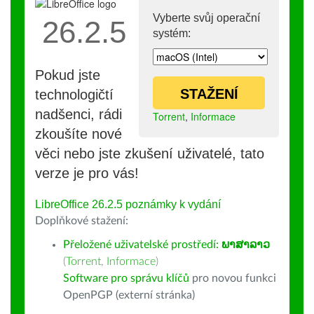
Vyberte svůj operační
26.2.5
systém:
Pokud jste
STAŽENÍ
technologičtí
nadšenci, rádi
Torrent
,
Informace
zkoušíte nové
věci nebo jste zkušení uživatelé, tato
verze je pro vás!
LibreOffice 26.2.5 poznámky k vydání
Doplňkové stažení:
Přeložené uživatelské prostředí:
ພາສາລາວ
(
Torrent
,
Informace
)
Software pro správu klíčů
pro novou funkci
OpenPGP (externí stránka)