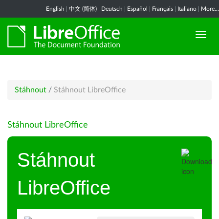
English
|
中文 (简体)
|
Deutsch
|
Español
|
Français
|
Italiano
|
More...
Stáhnout
/
Stáhnout LibreOffice
Stáhnout LibreOffice
Stáhnout
LibreOffice