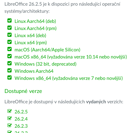
LibreOffice 26.2.5 je k dispozici pro následující operační
systémy/architektury:
Linux Aarch64 (deb)
Linux Aarch64 (rpm)
Linux x64 (deb)
Linux x64 (rpm)
macOS (Aarch64/Apple Silicon)
macOS x86_64 (vyžadována verze 10.14 nebo novější)
Windows (32 bit, deprecated)
Windows Aarch64
Windows x86_64 (vyžadována verze 7 nebo novější)
Dostupné verze
LibreOffice je dostupný v následujících
vydaných
verzích:
26.2.5
26.2.4
26.2.3