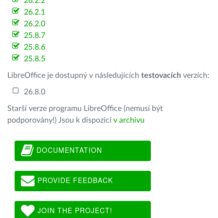
26.2.2
26.2.1
26.2.0
25.8.7
25.8.6
25.8.5
LibreOffice je dostupný v následujících
testovacích
verzích:
26.8.0
Starší verze programu LibreOffice (nemusí být
podporovány!) Jsou k dispozici
v archivu
DOCUMENTATION
PROVIDE FEEDBACK
JOIN THE PROJECT!