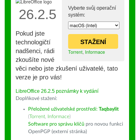
Vyberte svůj operační
26.2.5
systém:
Pokud jste
STAŽENÍ
technologičtí
nadšenci, rádi
Torrent
,
Informace
zkoušíte nové
věci nebo jste zkušení uživatelé, tato
verze je pro vás!
LibreOffice 26.2.5 poznámky k vydání
Doplňkové stažení:
Přeložené uživatelské prostředí:
Taqbaylit
(
Torrent
,
Informace
)
Software pro správu klíčů
pro novou funkci
OpenPGP (externí stránka)