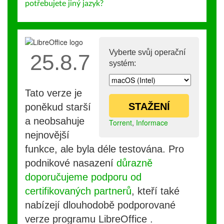
potřebujete jiný jazyk?
Vyberte svůj operační
25.8.7
systém:
Tato verze je
STAŽENÍ
poněkud starší
a neobsahuje
Torrent
,
Informace
nejnovější
funkce, ale byla déle testována. Pro
podnikové nasazení
důrazně
doporučujeme podporu od
certifikovaných partnerů
, kteří také
nabízejí dlouhodobě podporované
verze programu LibreOffice .