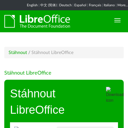
English
|
中文 (简体)
|
Deutsch
|
Español
|
Français
|
Italiano
|
More...
Stáhnout
/
Stáhnout LibreOffice
Stáhnout LibreOffice
Stáhnout
LibreOffice