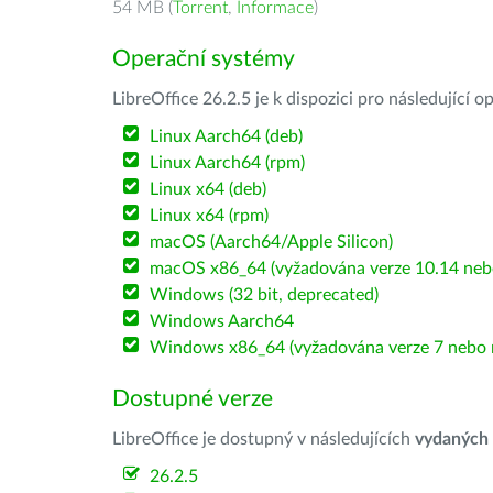
54 MB (
Torrent
,
Informace
)
Operační systémy
LibreOffice 26.2.5 je k dispozici pro následující 
Linux Aarch64 (deb)
Linux Aarch64 (rpm)
Linux x64 (deb)
Linux x64 (rpm)
macOS (Aarch64/Apple Silicon)
macOS x86_64 (vyžadována verze 10.14 nebo
Windows (32 bit, deprecated)
Windows Aarch64
Windows x86_64 (vyžadována verze 7 nebo n
Dostupné verze
LibreOffice je dostupný v následujících
vydaných
26.2.5