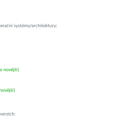
operační systémy/architektury:
 novější)
ovější)
verzích: