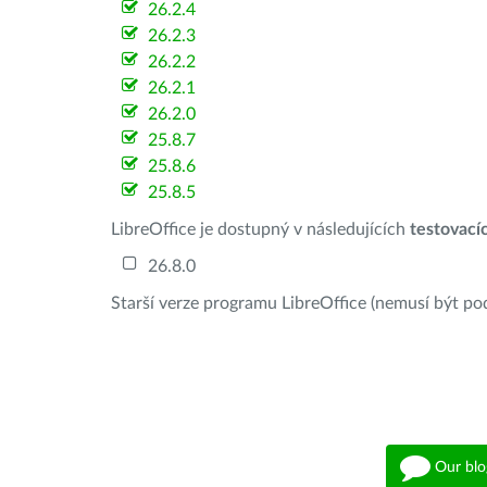
26.2.4
26.2.3
26.2.2
26.2.1
26.2.0
25.8.7
25.8.6
25.8.5
LibreOffice je dostupný v následujících
testovací
26.8.0
Starší verze programu LibreOffice (nemusí být po
Our blo