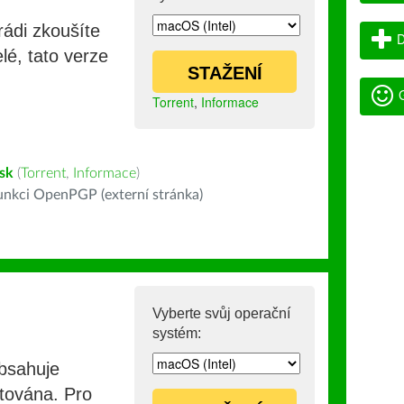
rádi zkoušíte
D
lé, tato verze
STAŽENÍ
G
Torrent
,
Informace
sk
(
Torrent
,
Informace
)
nkci OpenPGP (externí stránka)
Vyberte svůj operační
systém:
obsahuje
stována. Pro