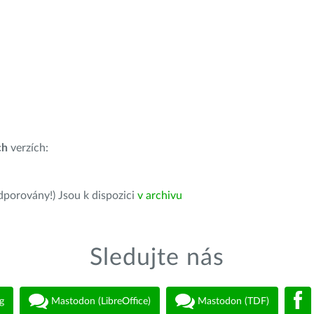
ch
verzích:
dporovány!) Jsou k dispozici
v archivu
Sledujte nás
g
Mastodon (LibreOffice)
Mastodon (TDF)