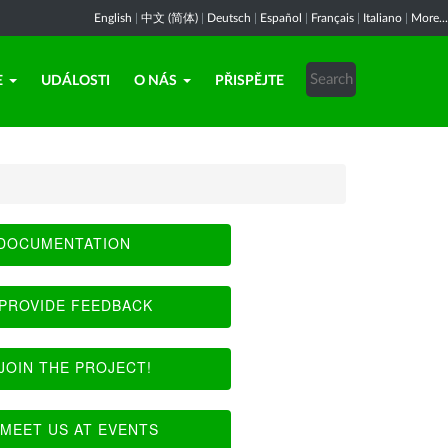
English
|
中文 (简体)
|
Deutsch
|
Español
|
Français
|
Italiano
|
More...
E
UDÁLOSTI
O NÁS
PŘISPĚJTE
DOCUMENTATION
PROVIDE FEEDBACK
JOIN THE PROJECT!
MEET US AT EVENTS