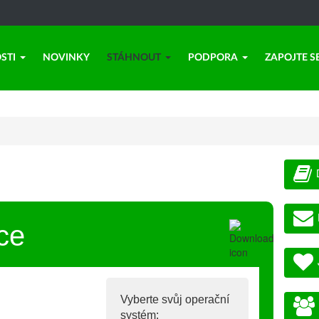
STI
NOVINKY
STÁHNOUT
PODPORA
ZAPOJTE S
ce
Vyberte svůj operační
systém: