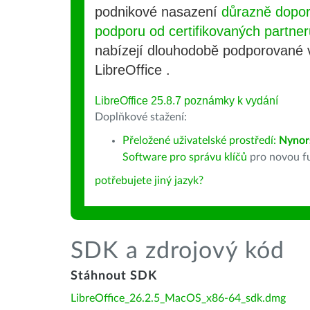
podnikové nasazení
důrazně dopo
podporu od certifikovaných partner
nabízejí dlouhodobě podporované
LibreOffice .
LibreOffice 25.8.7 poznámky k vydání
Doplňkové stažení:
Přeložené uživatelské prostředí:
Nynor
Software pro správu klíčů
pro novou fu
potřebujete jiný jazyk?
SDK a zdrojový kód
Stáhnout SDK
LibreOffice_26.2.5_MacOS_x86-64_sdk.dmg