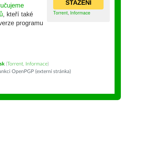
STAŽENÍ
ručujeme
Torrent
,
Informace
ů
, kteří také
 verze programu
sk
(
Torrent
,
Informace
)
nkci OpenPGP (externí stránka)