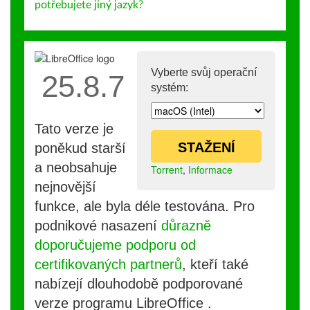
potřebujete jiný jazyk?
Vyberte svůj operační
25.8.7
systém:
Tato verze je
STAŽENÍ
poněkud starší
a neobsahuje
Torrent
,
Informace
nejnovější
funkce, ale byla déle testována. Pro
podnikové nasazení
důrazně
doporučujeme podporu od
certifikovaných partnerů
, kteří také
nabízejí dlouhodobě podporované
verze programu LibreOffice .