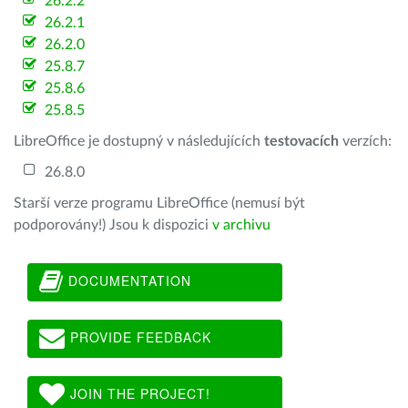
26.2.2
26.2.1
26.2.0
25.8.7
25.8.6
25.8.5
LibreOffice je dostupný v následujících
testovacích
verzích:
26.8.0
Starší verze programu LibreOffice (nemusí být
podporovány!) Jsou k dispozici
v archivu
DOCUMENTATION
PROVIDE FEEDBACK
JOIN THE PROJECT!