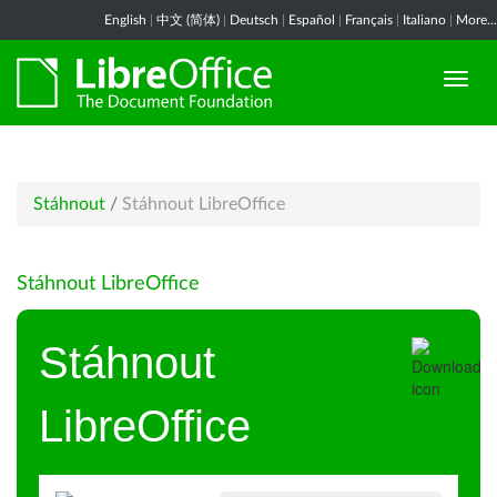
English
|
中文 (简体)
|
Deutsch
|
Español
|
Français
|
Italiano
|
More...
Stáhnout
/
Stáhnout LibreOffice
Stáhnout LibreOffice
Stáhnout
LibreOffice