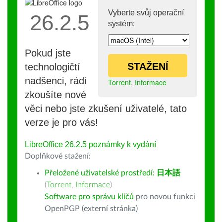
Vyberte svůj operační
26.2.5
systém:
Pokud jste
STAŽENÍ
technologičtí
nadšenci, rádi
Torrent
,
Informace
zkoušíte nové
věci nebo jste zkušení uživatelé, tato
verze je pro vás!
LibreOffice 26.2.5 poznámky k vydání
Doplňkové stažení:
Přeložené uživatelské prostředí:
日本語
(
Torrent
,
Informace
)
Software pro správu klíčů
pro novou funkci
OpenPGP (externí stránka)