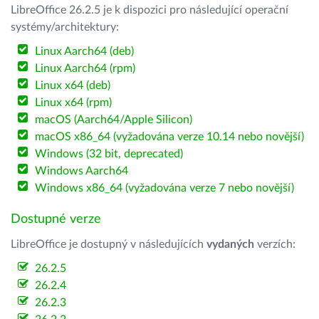
LibreOffice 26.2.5 je k dispozici pro následující operační
systémy/architektury:
Linux Aarch64 (deb)
Linux Aarch64 (rpm)
Linux x64 (deb)
Linux x64 (rpm)
macOS (Aarch64/Apple Silicon)
macOS x86_64 (vyžadována verze 10.14 nebo novější)
Windows (32 bit, deprecated)
Windows Aarch64
Windows x86_64 (vyžadována verze 7 nebo novější)
Dostupné verze
LibreOffice je dostupný v následujících
vydaných
verzích:
26.2.5
26.2.4
26.2.3