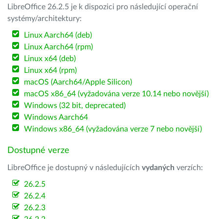
LibreOffice 26.2.5 je k dispozici pro následující operační
systémy/architektury:
Linux Aarch64 (deb)
Linux Aarch64 (rpm)
Linux x64 (deb)
Linux x64 (rpm)
macOS (Aarch64/Apple Silicon)
macOS x86_64 (vyžadována verze 10.14 nebo novější)
Windows (32 bit, deprecated)
Windows Aarch64
Windows x86_64 (vyžadována verze 7 nebo novější)
Dostupné verze
LibreOffice je dostupný v následujících
vydaných
verzích:
26.2.5
26.2.4
26.2.3