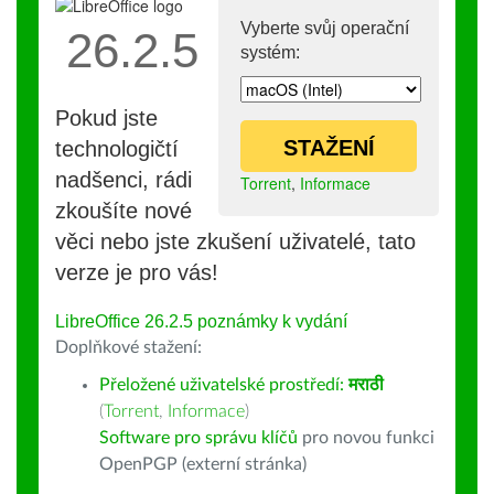
Vyberte svůj operační
26.2.5
systém:
Pokud jste
STAŽENÍ
technologičtí
nadšenci, rádi
Torrent
,
Informace
zkoušíte nové
věci nebo jste zkušení uživatelé, tato
verze je pro vás!
LibreOffice 26.2.5 poznámky k vydání
Doplňkové stažení:
Přeložené uživatelské prostředí:
मराठी
(
Torrent
,
Informace
)
Software pro správu klíčů
pro novou funkci
OpenPGP (externí stránka)