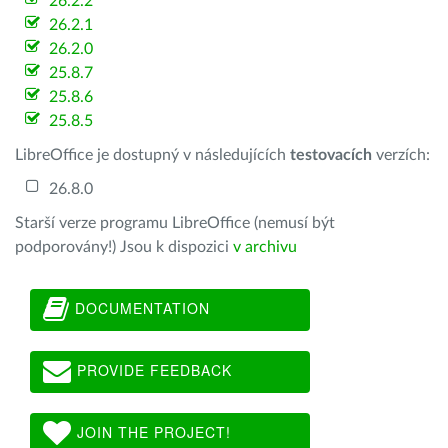
26.2.2
26.2.1
26.2.0
25.8.7
25.8.6
25.8.5
LibreOffice je dostupný v následujících
testovacích
verzích:
26.8.0
Starší verze programu LibreOffice (nemusí být
podporovány!) Jsou k dispozici
v archivu
DOCUMENTATION
PROVIDE FEEDBACK
JOIN THE PROJECT!