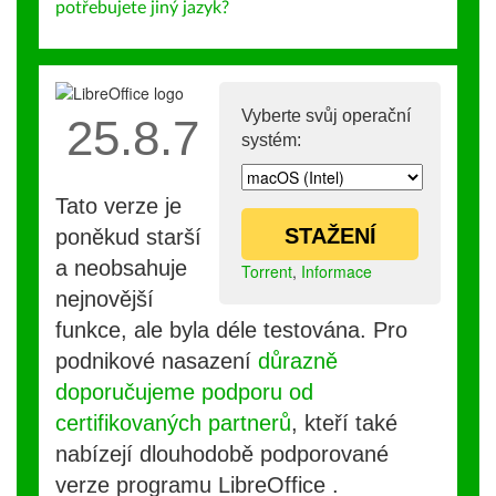
potřebujete jiný jazyk?
Vyberte svůj operační
25.8.7
systém:
Tato verze je
STAŽENÍ
poněkud starší
a neobsahuje
Torrent
,
Informace
nejnovější
funkce, ale byla déle testována. Pro
podnikové nasazení
důrazně
doporučujeme podporu od
certifikovaných partnerů
, kteří také
nabízejí dlouhodobě podporované
verze programu LibreOffice .