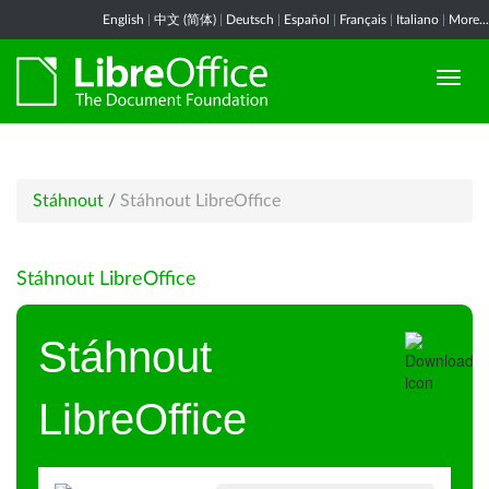
English
|
中文 (简体)
|
Deutsch
|
Español
|
Français
|
Italiano
|
More...
Stáhnout
/
Stáhnout LibreOffice
Stáhnout LibreOffice
Stáhnout
LibreOffice