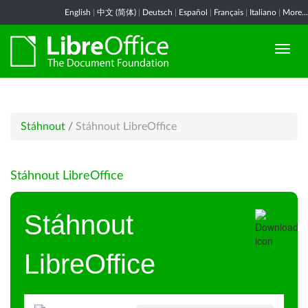
English
|
中文 (简体)
|
Deutsch
|
Español
|
Français
|
Italiano
|
More...
Stáhnout
/
Stáhnout LibreOffice
Stáhnout LibreOffice
Stáhnout
LibreOffice