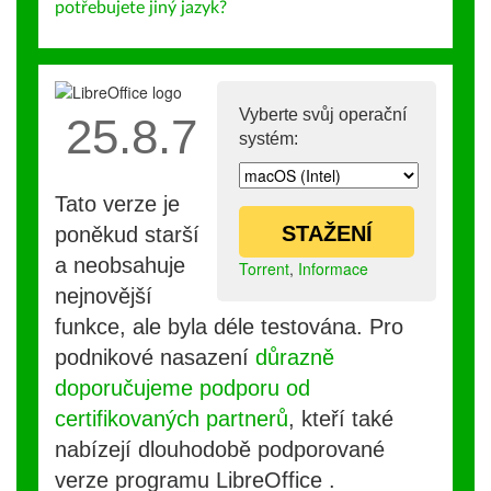
potřebujete jiný jazyk?
Vyberte svůj operační
25.8.7
systém:
Tato verze je
STAŽENÍ
poněkud starší
a neobsahuje
Torrent
,
Informace
nejnovější
funkce, ale byla déle testována. Pro
podnikové nasazení
důrazně
doporučujeme podporu od
certifikovaných partnerů
, kteří také
nabízejí dlouhodobě podporované
verze programu LibreOffice .