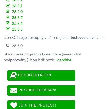
26.2.2
26.2.1
26.2.0
25.8.7
25.8.6
25.8.5
LibreOffice je dostupný v následujících
testovacích
verzích:
26.8.0
Starší verze programu LibreOffice (nemusí být
podporovány!) Jsou k dispozici
v archivu
DOCUMENTATION
PROVIDE FEEDBACK
JOIN THE PROJECT!