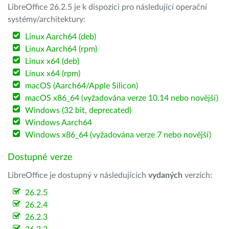
LibreOffice 26.2.5 je k dispozici pro následující operační
systémy/architektury:
Linux Aarch64 (deb)
Linux Aarch64 (rpm)
Linux x64 (deb)
Linux x64 (rpm)
macOS (Aarch64/Apple Silicon)
macOS x86_64 (vyžadována verze 10.14 nebo novější)
Windows (32 bit, deprecated)
Windows Aarch64
Windows x86_64 (vyžadována verze 7 nebo novější)
Dostupné verze
LibreOffice je dostupný v následujících
vydaných
verzích:
26.2.5
26.2.4
26.2.3