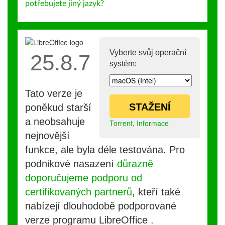
potřebujete jiný jazyk?
Vyberte svůj operační
25.8.7
systém:
Tato verze je
STAŽENÍ
poněkud starší
a neobsahuje
Torrent
,
Informace
nejnovější
funkce, ale byla déle testována. Pro
podnikové nasazení
důrazně
doporučujeme podporu od
certifikovaných partnerů
, kteří také
nabízejí dlouhodobě podporované
verze programu LibreOffice .