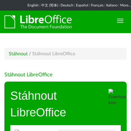
English
|
中文 (简体)
|
Deutsch
|
Español
|
Français
|
Italiano
|
More...
Stáhnout
/
Stáhnout LibreOffice
Stáhnout LibreOffice
Stáhnout
LibreOffice