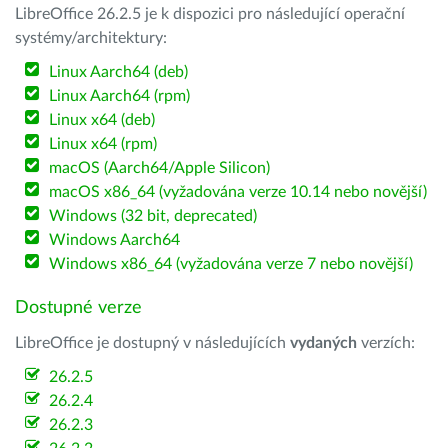
LibreOffice 26.2.5 je k dispozici pro následující operační
systémy/architektury:
Linux Aarch64 (deb)
Linux Aarch64 (rpm)
Linux x64 (deb)
Linux x64 (rpm)
macOS (Aarch64/Apple Silicon)
macOS x86_64 (vyžadována verze 10.14 nebo novější)
Windows (32 bit, deprecated)
Windows Aarch64
Windows x86_64 (vyžadována verze 7 nebo novější)
Dostupné verze
LibreOffice je dostupný v následujících
vydaných
verzích:
26.2.5
26.2.4
26.2.3