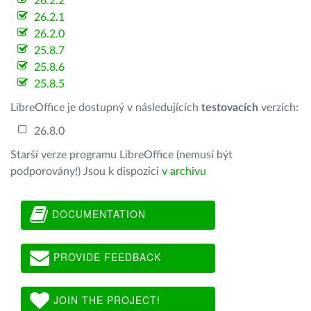
26.2.2
26.2.1
26.2.0
25.8.7
25.8.6
25.8.5
LibreOffice je dostupný v následujících
testovacích
verzích:
26.8.0
Starší verze programu LibreOffice (nemusí být
podporovány!) Jsou k dispozici
v archivu
DOCUMENTATION
PROVIDE FEEDBACK
JOIN THE PROJECT!