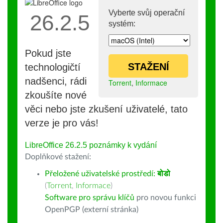
Vyberte svůj operační
26.2.5
systém:
Pokud jste
STAŽENÍ
technologičtí
nadšenci, rádi
Torrent
,
Informace
zkoušíte nové
věci nebo jste zkušení uživatelé, tato
verze je pro vás!
LibreOffice 26.2.5 poznámky k vydání
Doplňkové stažení:
Přeložené uživatelské prostředí:
बोडो
(
Torrent
,
Informace
)
Software pro správu klíčů
pro novou funkci
OpenPGP (externí stránka)