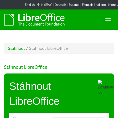
English
|
中文 (简体)
|
Deutsch
|
Español
|
Français
|
Italiano
|
More...
Stáhnout
/
Stáhnout LibreOffice
Stáhnout LibreOffice
Stáhnout
LibreOffice