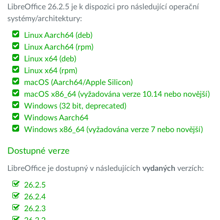
LibreOffice 26.2.5 je k dispozici pro následující operační
systémy/architektury:
Linux Aarch64 (deb)
Linux Aarch64 (rpm)
Linux x64 (deb)
Linux x64 (rpm)
macOS (Aarch64/Apple Silicon)
macOS x86_64 (vyžadována verze 10.14 nebo novější)
Windows (32 bit, deprecated)
Windows Aarch64
Windows x86_64 (vyžadována verze 7 nebo novější)
Dostupné verze
LibreOffice je dostupný v následujících
vydaných
verzích:
26.2.5
26.2.4
26.2.3