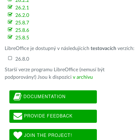
26.2.2
26.2.1
26.2.0
25.8.7
25.8.6
25.8.5
LibreOffice je dostupný v následujících
testovacích
verzích:
26.8.0
Starší verze programu LibreOffice (nemusí být
podporovány!) Jsou k dispozici
v archivu
DOCUMENTATION
PROVIDE FEEDBACK
JOIN THE PROJECT!