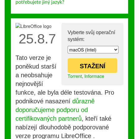
potřebujete jiný jazyk?
Vyberte svůj operační
25.8.7
systém:
Tato verze je
STAŽENÍ
poněkud starší
a neobsahuje
Torrent
,
Informace
nejnovější
funkce, ale byla déle testována. Pro
podnikové nasazení
důrazně
doporučujeme podporu od
certifikovaných partnerů
, kteří také
nabízejí dlouhodobě podporované
verze programu LibreOffice .