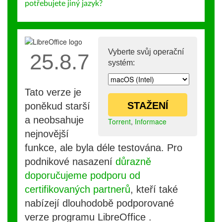
potřebujete jiný jazyk?
Vyberte svůj operační
25.8.7
systém:
Tato verze je
STAŽENÍ
poněkud starší
a neobsahuje
Torrent
,
Informace
nejnovější
funkce, ale byla déle testována. Pro
podnikové nasazení
důrazně
doporučujeme podporu od
certifikovaných partnerů
, kteří také
nabízejí dlouhodobě podporované
verze programu LibreOffice .