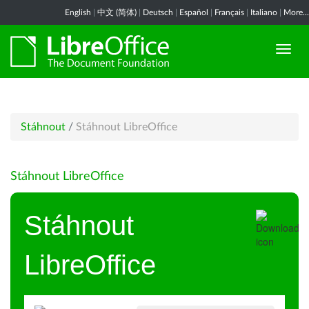
English
|
中文 (简体)
|
Deutsch
|
Español
|
Français
|
Italiano
|
More...
Stáhnout
/
Stáhnout LibreOffice
Stáhnout LibreOffice
Stáhnout
LibreOffice