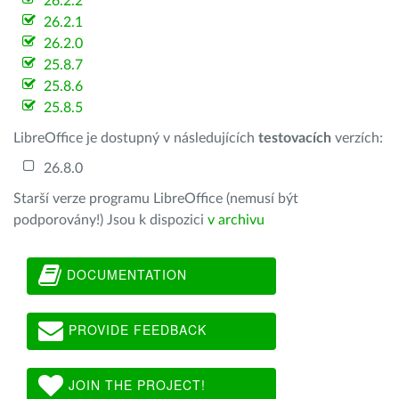
26.2.2
26.2.1
26.2.0
25.8.7
25.8.6
25.8.5
LibreOffice je dostupný v následujících
testovacích
verzích:
26.8.0
Starší verze programu LibreOffice (nemusí být
podporovány!) Jsou k dispozici
v archivu
DOCUMENTATION
PROVIDE FEEDBACK
JOIN THE PROJECT!