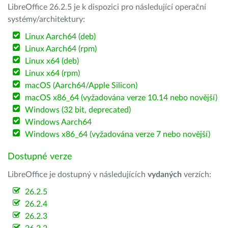
LibreOffice 26.2.5 je k dispozici pro následující operační
systémy/architektury:
Linux Aarch64 (deb)
Linux Aarch64 (rpm)
Linux x64 (deb)
Linux x64 (rpm)
macOS (Aarch64/Apple Silicon)
macOS x86_64 (vyžadována verze 10.14 nebo novější)
Windows (32 bit, deprecated)
Windows Aarch64
Windows x86_64 (vyžadována verze 7 nebo novější)
Dostupné verze
LibreOffice je dostupný v následujících
vydaných
verzích:
26.2.5
26.2.4
26.2.3