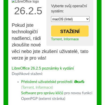
Vyberte svůj operační
26.2.5
systém:
Pokud jste
STAŽENÍ
technologičtí
nadšenci, rádi
Torrent
,
Informace
zkoušíte nové
věci nebo jste zkušení uživatelé, tato
verze je pro vás!
LibreOffice 26.2.5 poznámky k vydání
Doplňkové stažení:
Přeložené uživatelské prostředí:
తెలుగు
(
Torrent
,
Informace
)
Software pro správu klíčů
pro novou funkci
OpenPGP (externí stránka)