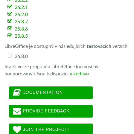
26.2.2
26.2.1
26.2.0
25.8.7
25.8.6
25.8.5
LibreOffice je dostupný v následujících
testovacích
verzích:
26.8.0
Starší verze programu LibreOffice (nemusí být
podporovány!) Jsou k dispozici
v archivu
DOCUMENTATION
PROVIDE FEEDBACK
JOIN THE PROJECT!