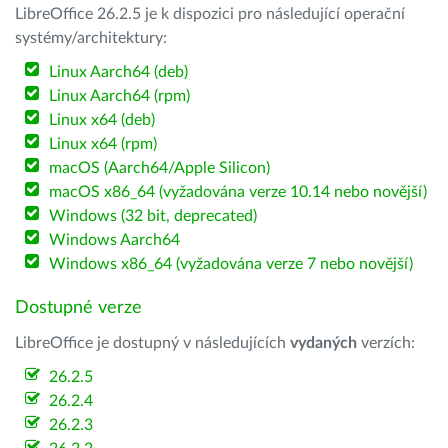
LibreOffice 26.2.5 je k dispozici pro následující operační
systémy/architektury:
Linux Aarch64 (deb)
Linux Aarch64 (rpm)
Linux x64 (deb)
Linux x64 (rpm)
macOS (Aarch64/Apple Silicon)
macOS x86_64 (vyžadována verze 10.14 nebo novější)
Windows (32 bit, deprecated)
Windows Aarch64
Windows x86_64 (vyžadována verze 7 nebo novější)
Dostupné verze
LibreOffice je dostupný v následujících
vydaných
verzích:
26.2.5
26.2.4
26.2.3