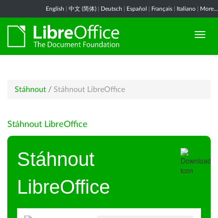
English
|
中文 (简体)
|
Deutsch
|
Español
|
Français
|
Italiano
|
More...
Stáhnout
/
Stáhnout LibreOffice
Stáhnout LibreOffice
Stáhnout
LibreOffice