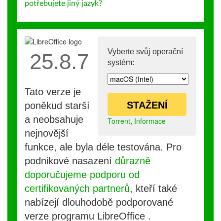
potřebujete jiný jazyk?
Vyberte svůj operační
25.8.7
systém:
Tato verze je
STAŽENÍ
poněkud starší
a neobsahuje
Torrent
,
Informace
nejnovější
funkce, ale byla déle testována. Pro
podnikové nasazení
důrazně
doporučujeme podporu od
certifikovaných partnerů
, kteří také
nabízejí dlouhodobě podporované
verze programu LibreOffice .